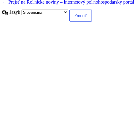
← Prejsť na Roľnícke noviny – Internetový poľnohospodársky portál
Jazyk