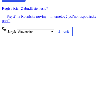
Registrácia
|
Zabudli ste heslo?
← Prejsť na Roľnícke noviny – Internetový poľnohospodársky
portál
Jazyk