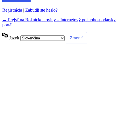
Registrácia
|
Zabudli ste heslo?
← Prejsť na Roľnícke noviny – Internetový poľnohospodársky
portál
Jazyk