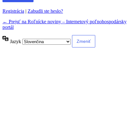
Registrácia
|
Zabudli ste heslo?
← Prejsť na Roľnícke noviny – Internetový poľnohospodársky
portál
Jazyk