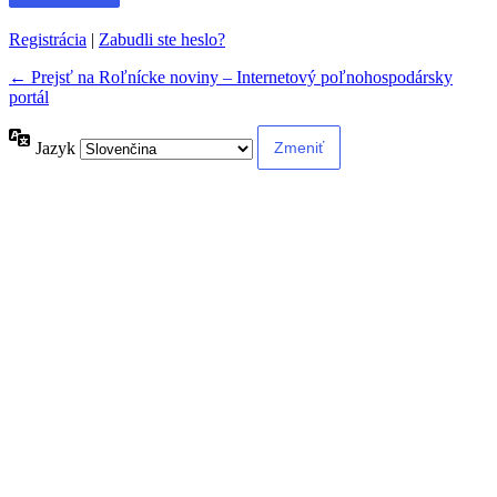
Registrácia
|
Zabudli ste heslo?
← Prejsť na Roľnícke noviny – Internetový poľnohospodársky
portál
Jazyk