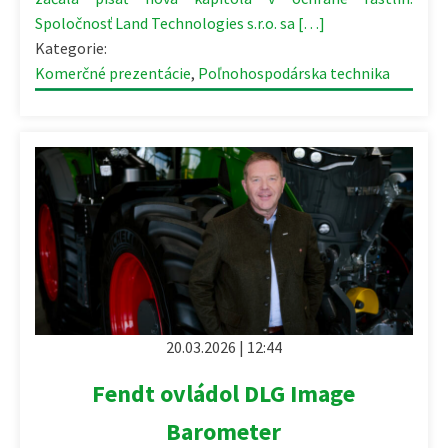
Spoločnosť Land Technologies s.r.o. sa […]
Kategorie:
Komerčné prezentácie
,
Poľnohospodárska technika
20.03.2026 | 12:44
Fendt ovládol DLG Image
Barometer