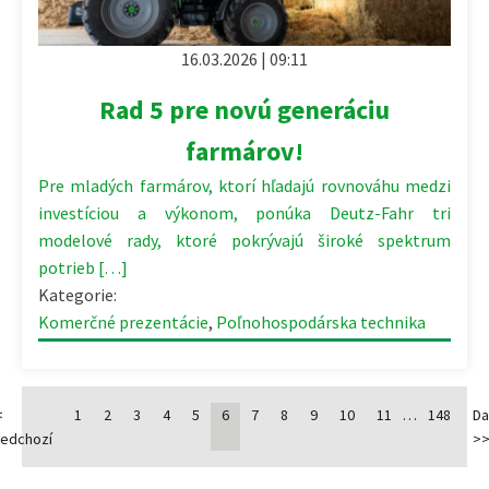
16.03.2026 | 09:11
Rad 5 pre novú generáciu
farmárov!
Pre mladých farmárov, ktorí hľadajú rovnováhu medzi
investíciou a výkonom, ponúka Deutz-Fahr tri
modelové rady, ktoré pokrývajú široké spektrum
potrieb […]
Kategorie:
Komerčné prezentácie
,
Poľnohospodárska technika
<
1
2
3
4
5
6
7
8
9
10
11
…
148
Da
ředchozí
>