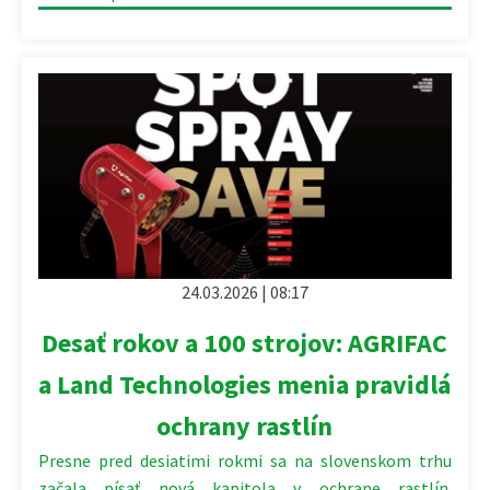
24.03.2026 | 08:17
Desať rokov a 100 strojov: AGRIFAC
a Land Technologies menia pravidlá
ochrany rastlín
Presne pred desiatimi rokmi sa na slovenskom trhu
začala písať nová kapitola v ochrane rastlín.