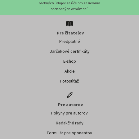
osobných údajov za účelom zasielania
obchodných oznámení.
Pre čitateľov
Predplatné
Darčekové certifikáty
E-shop
Akcie
Fotosúťaž
Pre autorov
Pokyny pre autorov
Redakčné rady
Formulár pre oponentov