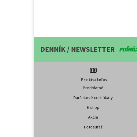
DENNÍK / NEWSLETTER
Pre čitateľov
Predplatné
Darčekové certifikáty
E-shop
Akcie
Fotosúťaž