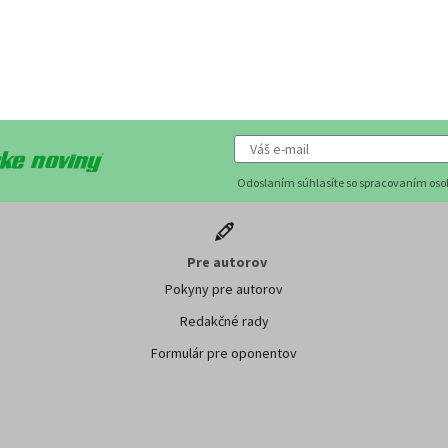
Odoslaním súhlasíte so spracovaním os
Pre autorov
Pokyny pre autorov
Redakčné rady
Formulár pre oponentov