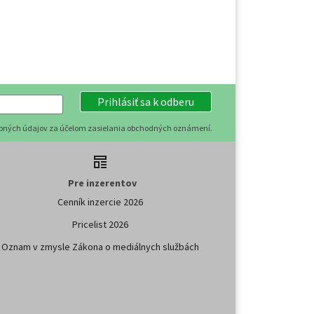
Prihlásiť sa k odberu
obných údajov za účelom zasielania obchodných oznámení.
Pre inzerentov
Cenník inzercie 2026
Pricelist 2026
Oznam v zmysle Zákona o mediálnych službách