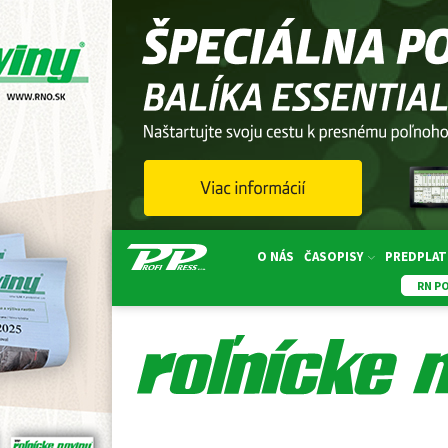
O NÁS
ČASOPISY
PREDPLAT
RN P