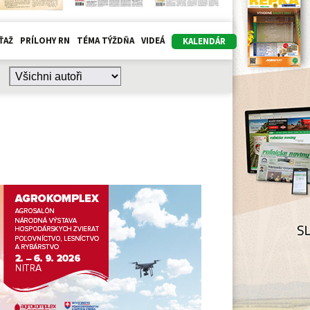
ŤAŽ
PRÍLOHY RN
TÉMA TÝŽDŇA
VIDEÁ
KALENDÁR