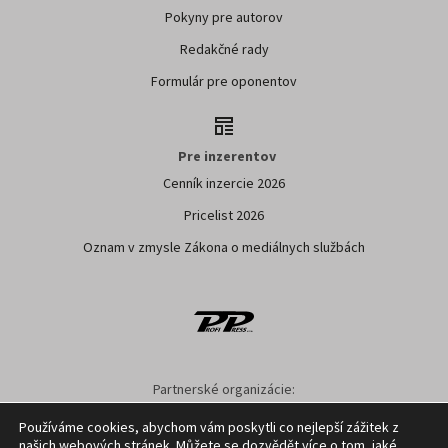
Pokyny pre autorov
Redakčné rady
Formulár pre oponentov
Pre inzerentov
Cenník inzercie 2026
Pricelist 2026
Oznam v zmysle Zákona o mediálnych službách
Partnerské organizácie:
SPPK
SPU NITRA
NPPC
AGRION
ÚKSUP
ASYF
Používáme cookies, abychom vám poskytli co nejlepší zážitek z
našich webových stránek. Můžete se dozvědět více o tom, jaké