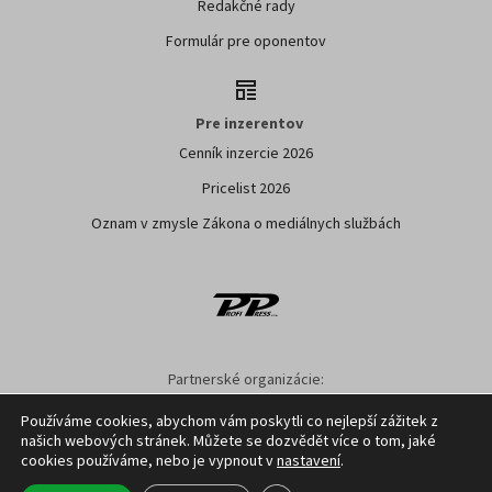
Redakčné rady
Formulár pre oponentov
Pre inzerentov
Cenník inzercie 2026
Pricelist 2026
Oznam v zmysle Zákona o mediálnych službách
Partnerské organizácie:
SPPK
SPU NITRA
NPPC
AGRION
ÚKSUP
ASYF
Používáme cookies, abychom vám poskytli co nejlepší zážitek z
našich webových stránek. Můžete se dozvědět více o tom, jaké
Nastavenie cookies
GDPR
Facebook
Kontakt
cookies používáme, nebo je vypnout v
nastavení
.