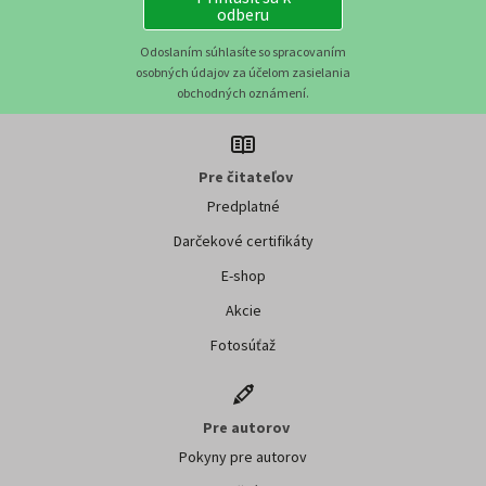
odberu
Odoslaním súhlasíte so spracovaním
osobných údajov za účelom zasielania
obchodných oznámení.
Pre čitateľov
Predplatné
Darčekové certifikáty
E-shop
Akcie
Fotosúťaž
Pre autorov
Pokyny pre autorov