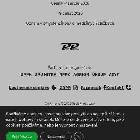
Formulár pre oponentov
Pre inzerentov
Cenník inzercie 2026
Pricelist 2026
Oznam v zmysle Zákona o mediálnych službách
Partnerské organizácie:
SPPK
SPU NITRA
NPPC
AGRION
ÚKSUP
ASYF
Používáme cookies, abychom vám poskytli co nejlepší zážitek z
našich webových stránek. Můžete se dozvědět více o tom, jaké
Nastavenie cookies
GDPR
Facebook
Kontakt
cookies používáme, nebo je vypnout v
nastavení
.
Close GDPR Cookie Banner
Prijať všetko
Nastavenia
Copyright ©
2026
Profi Press s.r.o.