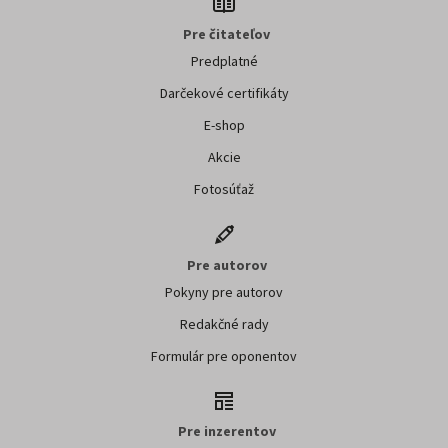
Odoslaním súhlasíte so spracovaním
osobných údajov za účelom zasielania
obchodných oznámení.
Pre čitateľov
Predplatné
Darčekové certifikáty
E-shop
Akcie
Fotosúťaž
Pre autorov
Pokyny pre autorov
Redakčné rady