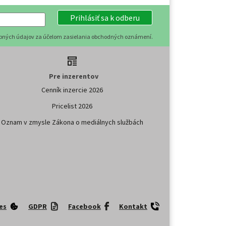
Prihlásiť sa k odberu
obných údajov za účelom zasielania obchodných oznámení.
Pre inzerentov
Cenník inzercie 2026
Pricelist 2026
Oznam v zmysle Zákona o mediálnych službách