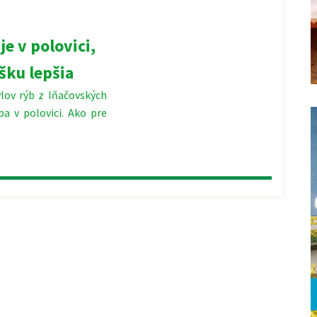
je v polovici,
jšku lepšia
v rýb z Iňačovských
a v polovici. Ako pre