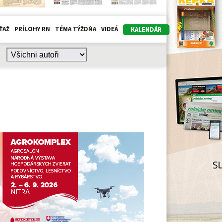
ŤAŽ
PRÍLOHY RN
TÉMA TÝŽDŇA
VIDEÁ
KALENDÁR