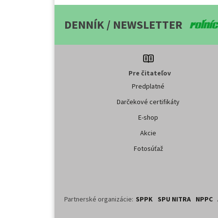
DENNÍK / NEWSLETTER
Pre čitateľov
Predplatné
Darčekové certifikáty
E-shop
Akcie
Fotosúťaž