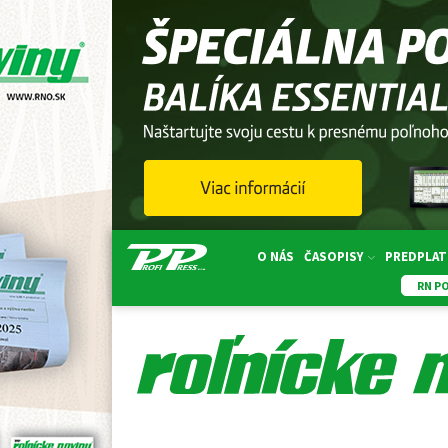
O NÁS
ČASOPISY
PREDPLAT
RN P