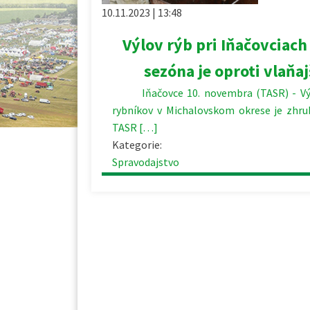
10.11.2023 | 13:48
Výlov rýb pri Iňačovciach 
sezóna je oproti vlaňa
Iňačovce 10. novembra (TASR) - Výlo
rybníkov v Michalovskom okrese je zhrub
TASR […]
Kategorie:
Spravodajstvo