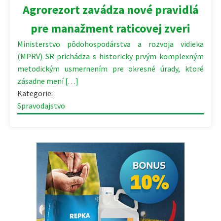
16.04.2026 | 21:07
Agrorezort zavádza nové pravidlá
pre manažment raticovej zveri
Ministerstvo pôdohospodárstva a rozvoja vidieka
(MPRV) SR prichádza s historicky prvým komplexným
metodickým usmernením pre okresné úrady, ktoré
zásadne mení […]
Kategorie:
Spravodajstvo