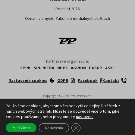
Formulár pre oponentov
Pre inzerentov
Cenník inzercie 2026
Pricelist 2026
Oznam v zmysle Zákona o mediálnych službách
Partnerské organizácie:
SPPK
SPU NITRA
NPPC
AGRION
ÚKSUP
ASYF
Používáme cookies, abychom vám poskytli co nejlepší zážitek z
našich webových stránek. Můžete se dozvědět více o tom, jaké
Nastavenie cookies
GDPR
Facebook
Kontakt
cookies používáme, nebo je vypnout v
nastavení
.
Close GDPR Cookie Banner
Prijať všetko
Nastavenia
Copyright ©
2026
Profi Press s.r.o.