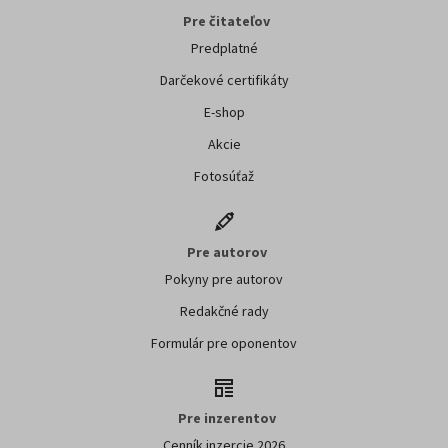
Odoslaním súhlasíte so spracovaním
osobných údajov za účelom zasielania
obchodných oznámení.
Pre čitateľov
Predplatné
Darčekové certifikáty
E-shop
Akcie
Fotosúťaž
Pre autorov
Pokyny pre autorov
Redakčné rady