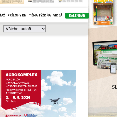
ŤAŽ
PRÍLOHY RN
TÉMA TÝŽDŇA
VIDEÁ
KALENDÁR