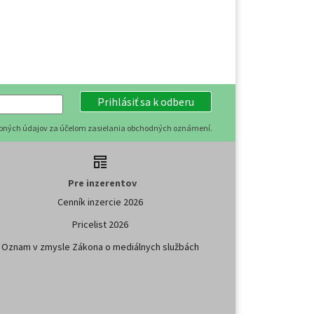
Prihlásiť sa k odberu
obných údajov za účelom zasielania obchodných oznámení.
Pre inzerentov
Cenník inzercie 2026
Pricelist 2026
Oznam v zmysle Zákona o mediálnych službách