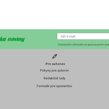
Odoslaním súhlasíte so spracovaním os
Pre autorov
Pokyny pre autorov
Redakčné rady
Formulár pre oponentov