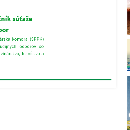
čník súťaže
bor
nárska komora (SPPK)
udijných odborov so
inárstvo, lesníctvo a