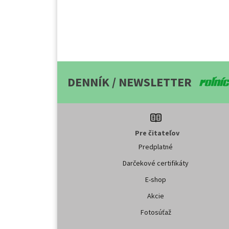
DENNÍK / NEWSLETTER
Pre čitateľov
Predplatné
Darčekové certifikáty
E-shop
Akcie
Fotosúťaž