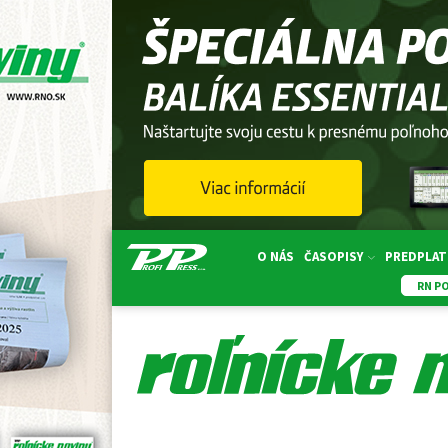
O NÁS
ČASOPISY
PREDPLAT
RN P