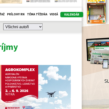
ŤAŽ
PRÍLOHY RN
TÉMA TÝŽDŇA
VIDEÁ
KALENDÁR
ríjmy