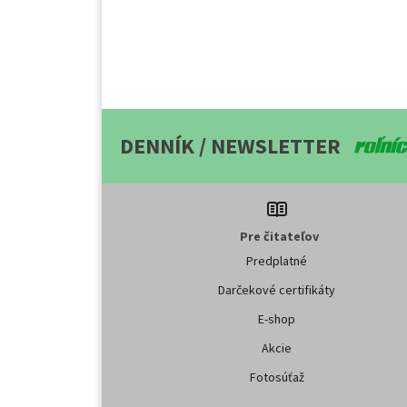
DENNÍK / NEWSLETTER
Pre čitateľov
Predplatné
Darčekové certifikáty
E-shop
Akcie
Fotosúťaž
Partnerské organizácie:
SPPK
SPU NITRA
NPPC