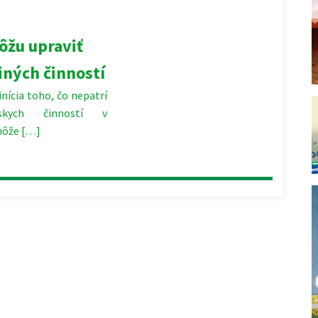
žu upraviť
iných činností
ícia toho, čo nepatrí
skych činností v
môže […]