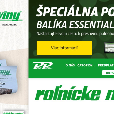
O NÁS
ČASOPISY
PREDPLAT
RN P