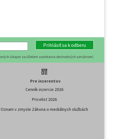
Prihlásiť sa k odberu
obných údajov za účelom zasielania obchodných oznámení.
Pre inzerentov
Cenník inzercie 2026
Pricelist 2026
Oznam v zmysle Zákona o mediálnych službách
es
GDPR
Facebook
Kontakt