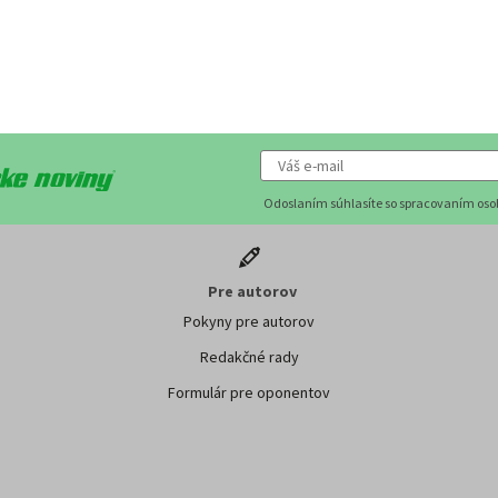
Odoslaním súhlasíte so spracovaním os
Pre autorov
Pokyny pre autorov
Redakčné rady
Formulár pre oponentov
AGRION
ÚKSUP
ASYF
Nastavenie cooki