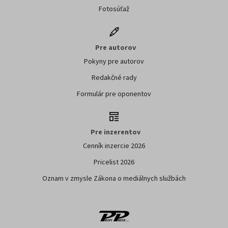
odberu
Odoslaním súhlasíte so spracovaním
osobných údajov za účelom zasielania
obchodných oznámení.
Pre čitateľov
Predplatné
Darčekové certifikáty
E-shop
Akcie
Fotosúťaž
Pre autorov
Pokyny pre autorov