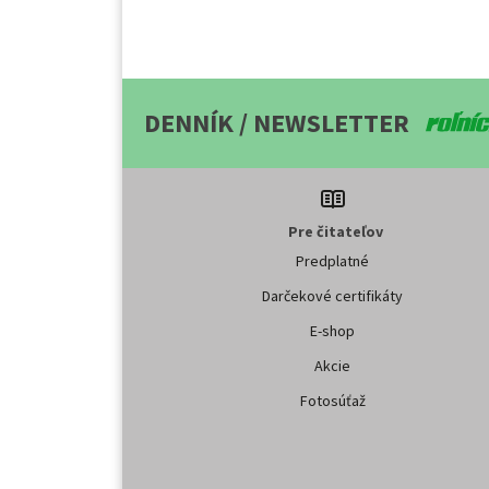
DENNÍK / NEWSLETTER
Pre čitateľov
Predplatné
Darčekové certifikáty
E-shop
Akcie
Fotosúťaž