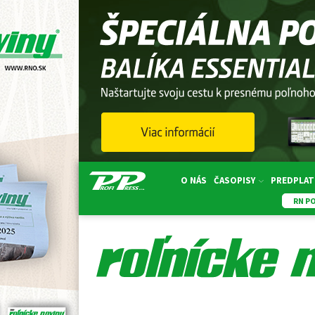
O NÁS
ČASOPISY
PREDPLAT
RN P