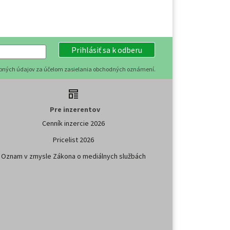
Prihlásiť sa k odberu
obných údajov za účelom zasielania obchodných oznámení.
Pre inzerentov
Cenník inzercie 2026
Pricelist 2026
Oznam v zmysle Zákona o mediálnych službách