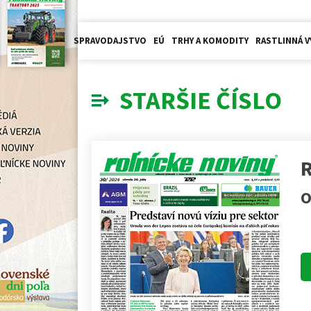
SPRAVODAJSTVO
EÚ
TRHY A KOMODITY
RASTLINNÁ V
STARŠIE ČÍSLO
R
O