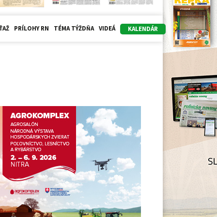
ŤAŽ
PRÍLOHY RN
TÉMA TÝŽDŇA
VIDEÁ
KALENDÁR