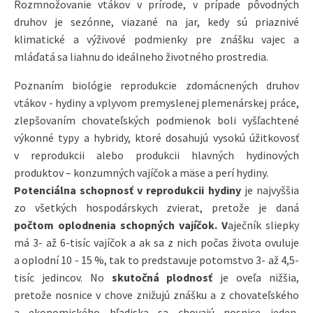
Rozmnožovanie vtákov v prírode, v prípade pôvodných
druhov je sezónne, viazané na jar, kedy sú priaznivé
klimatické a výživové podmienky pre znášku vajec a
mláďatá sa liahnu do ideálneho životného prostredia.
Poznaním biológie reprodukcie zdomácnených druhov
vtákov - hydiny a vplyvom premyslenej plemenárskej práce,
zlepšovaním chovateľských podmienok boli vyšľachtené
výkonné typy a hybridy, ktoré dosahujú vysokú úžitkovosť
v reprodukcii alebo produkcii hlavných hydinových
produktov – konzumných vajíčok a mäse a perí hydiny.
Potenciálna schopnosť v reprodukcii hydiny
je najvyššia
zo všetkých hospodárskych zvierat, pretože je daná
počtom oplodnenia schopných vajíčok. V
aječník sliepky
má 3- až 6-tisíc vajíčok a ak sa z nich počas života ovuluje
a oplodní 10 - 15 %, tak to predstavuje potomstvo 3- až 4,5-
tisíc jedincov. No
skutočná plodnosť
je oveľa nižšia,
pretože nosnice v chove znižujú znášku a z chovateľského
a ekonomického hľadiska sa chovajú nosnice jeden,