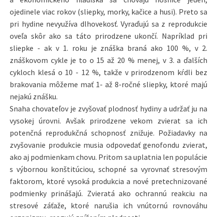
ojedinele viac rokov (sliepky, morky, kačice a husi). Preto sa
pri hydine nevyužíva dlhovekosť. Vyraďujú sa z reprodukcie
oveľa skôr ako sa táto prirodzene ukončí. Napríklad pri
sliepke - ak v 1. roku je znáška braná ako 100 %, v 2.
znáškovom cykle je to o 15 až 20 % menej, v 3. a ďalších
cykloch klesá o 10 - 12 %, takže v prirodzenom kŕdli bez
brakovania môžeme mať 1- až 8-ročné sliepky, ktoré majú
nejakú znášku.
Snaha chovateľov je zvyšovať plodnosť hydiny a udržať ju na
vysokej úrovni. Avšak prirodzene vekom zvierat sa ich
potenčná reprodukčná schopnosť znižuje. Požiadavky na
zvyšovanie produkcie musia odpovedať genofondu zvierat,
ako aj podmienkam chovu. Pritom sa uplatnia len populácie
s výbornou konštitúciou, schopné sa vyrovnať stresovým
faktorom, ktoré vysoká produkcia a nové pretechnizované
podmienky prinášajú. Zvieratá ako ochrannú reakciu na
stresové záťaže, ktoré narušia ich vnútornú rovnováhu