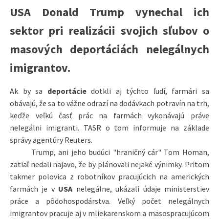
USA Donald Trump vynechal ich
sektor pri realizácii svojich sľubov o
masových deportáciách nelegálnych
imigrantov.
Ak by sa
deportácie
dotkli aj týchto ľudí, farmári sa
obávajú, že sa to vážne odrazí na dodávkach potravín na trh,
keďže veľkú časť prác na farmách vykonávajú práve
nelegálni imigranti. TASR o tom informuje na základe
správy agentúry Reuters.
Trump, ani jeho budúci "hraničný cár" Tom Homan,
zatiaľ nedali najavo, že by plánovali nejaké výnimky. Pritom
takmer polovica z robotníkov pracujúcich na amerických
farmách je v
USA
nelegálne, ukázali údaje ministerstiev
práce a pôdohospodárstva. Veľký počet nelegálnych
imigrantov pracuje aj v mliekarenskom a mäsospracujúcom