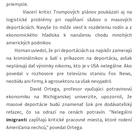
priemysle.
Viacerí kritici Trumpových plánov poukázali aj na
logistické problémy pri napĺňaní sľubov o masových
deportáciách. Navyše to môže viesť k rozdeleniu rodín a z
ekonomického hľadiska k narušeniu chodu mnohých
amerických podnikov.
Homan uviedol, že pri deportáciách sa najskôr zamerajú
na kriminálnikov a ľudí s príkazom na deportáciu, avšak
neplánujú dať výnimky nikomu, kto je v USA nelegálne. Ako
povedal v rozhovore pre televíznu stanicu Fox News,
neobídu ani firmy, k agrosektoru sa však nevyjadril.
David Ortega, profesor vyučujúci potravinovú
ekonomiku na Michiganskej univerzite, upozornil, že
masové deportácie budú znamenať šok pre dodávateľský
reťazec, čo sa odrazí na cenách potravín. "Nelegálni
imigranti
zapĺňajú kritické pracovné miesta, ktoré rodení
Američania nechcú," povedal Ortega.