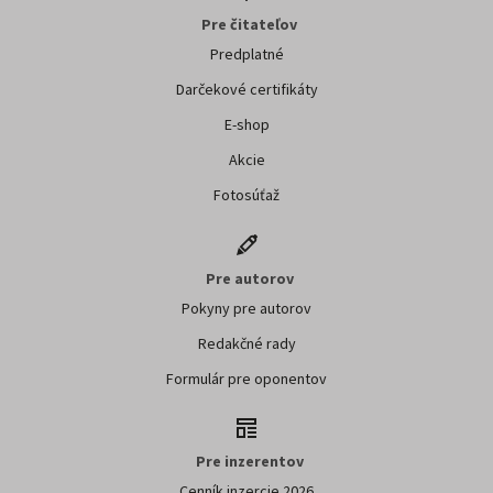
Pre čitateľov
Predplatné
Darčekové certifikáty
E-shop
Akcie
Fotosúťaž
Pre autorov
Pokyny pre autorov
Redakčné rady
Formulár pre oponentov
Pre inzerentov
Cenník inzercie 2026