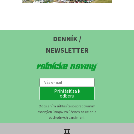
DENNÍK /
NEWSLETTER
Prihlásiť sa k
odberu
Odoslaním súhlasíte so spracovaním
osobných údajov za účelom zasielania
obchodných oznámení.