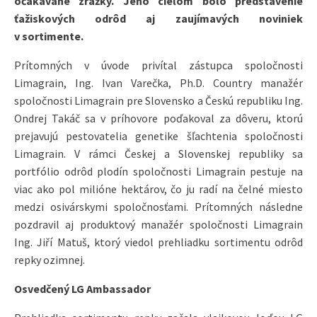
očakávané zrážky. Jeho cieľom bolo predstavenie
ťažiskových odrôd aj zaujímavých noviniek
v sortimente.
Prítomných v úvode privítal zástupca spoločnosti
Limagrain, Ing. Ivan Varečka, Ph.D. Country manažér
spoločnosti Limagrain pre Slovensko a Českú republiku Ing.
Ondrej Takáč sa v príhovore poďakoval za dôveru, ktorú
prejavujú pestovatelia genetike šľachtenia spoločnosti
Limagrain. V rámci Českej a Slovenskej republiky sa
portfólio odrôd plodín spoločnosti Limagrain pestuje na
viac ako pol milióne hektárov, čo ju radí na čelné miesto
medzi osivárskymi spoločnosťami. Prítomných následne
pozdravil aj produktový manažér spoločnosti Limagrain
Ing. Jiří Matuš, ktorý viedol prehliadku sortimentu odrôd
repky ozimnej.
Osvedčený LG Ambassador