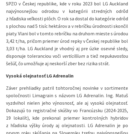
SPZO v Českej republike, kde v roku 2023 bol LG Auckland
najvýnosnejšou odrodou v kategórii stredných odrôd
z hľadiska veľkosti plôch. O rok sa dostal do kategórie odrôd
s plochou nad 5 tisíc hektárov a v rebríčku úrodnosti skončil
piaty. Vlani bol v tomto rebríčku na druhom mieste s úrodou
3,42 t/ha, pričom priemer úrod repky v Českej republike bol
3,03 t/ha. LG Auckland je vhodný aj pre úzke osevné sledy,
disponuje toleranciou voči
verticillium
a tiež nepukavosťou
šešúľ, čo umožňuje aj neskorší zber bez rizika strát.
Vysoká olejnatosť LG Adrenalin
Záver prehliadky patril tohtoročnej novinke v sortimente
spoločnosti Limagrain s názvom LG Adrenalin. Ing. Matuš
vyzdvihol nielen jeho výnosnosť, ale aj vysokú olejnatosť.
Dokazujú to registračné skúšky vo Francúzsku (2024-2025,
19 lokalít), kde prekonal priemer kontrolných hybridov
z hľadiska výšky úrody aj olejnatosti. LG Adrenalin je po
prvom roku skúšania na Slovensku treťou najvýnosnejšou