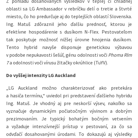
Z pohľadu dosahovaných výsledkov v teplej či chladnej
oblasti sa LG Ambassador v rebríčku delí o tretie a štvrté
miesto, čo ho predurčuje aj do teplejších oblastí Slovenska.
Ing. Matuš zdôraznil jeho ďalšiu prednosť, ktorou je
efektívne hospodárenie s dusíkom N-Flex. Pestovateľom
tak poskytuje možnosť nižšej úrovne hnojenia dusíkom.
Tento hybrid navyše disponuje genetickou výbavou
v podobe nepukavosti šešúľ, génu odolnosti voči
Phoma
Rlm
7
a odolnosti voči vírusu žltačky okrúhlice (TuYV).
Do vyššej intenzity LG Auckland
„LG Auckland možno charakterizovať ako pretekára
a hasiča termínu,“ uviedol pri predstavení ďalšieho hybridu
Ing. Matuš. Je vhodný aj pre neskorší výsev, nakoľko sa
vyznačuje dynamickým počiatočným vývinom a dobrým
prezimovaním. Je typický bohatým bočným vetvením
a vyžaduje intenzívnejší prístup v pestovaní, za čo sa
odvďačí dosahovanými úrodami. To dokazujú aj výsledky