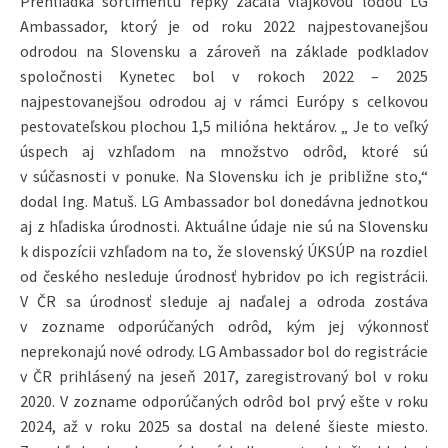
Prehliadka sortimentu repky začala vlajkovou loďou LG
Ambassador, ktorý je od roku 2022 najpestovanejšou
odrodou na Slovensku a zároveň na základe podkladov
spoločnosti Kynetec bol v rokoch 2022 – 2025
najpestovanejšou odrodou aj v rámci Európy s celkovou
pestovateľskou plochou 1,5 milióna hektárov. „ Je to veľký
úspech aj vzhľadom na množstvo odrôd, ktoré sú
v súčasnosti v ponuke. Na Slovensku ich je približne sto,“
dodal Ing. Matuš. LG Ambassador bol donedávna jednotkou
aj z hľadiska úrodnosti. Aktuálne údaje nie sú na Slovensku
k dispozícii vzhľadom na to, že slovenský ÚKSÚP na rozdiel
od českého nesleduje úrodnosť hybridov po ich registrácii.
V ČR sa úrodnosť sleduje aj naďalej a odroda zostáva
v zozname odporúčaných odrôd, kým jej výkonnosť
neprekonajú nové odrody. LG Ambassador bol do registrácie
v ČR prihlásený na jeseň 2017, zaregistrovaný bol v roku
2020. V zozname odporúčaných odrôd bol prvý ešte v roku
2024, až v roku 2025 sa dostal na delené šieste miesto.