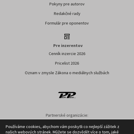
Pokyny pre autorov
Redakčné rady
Formulár pre oponentov
Pre inzerentov
Cenník inzercie 2026
Pricelist 2026
Oznam v zmysle Zákona o mediálnych službách
Partnerské organizácie:
SPPK
SPU NITRA
NPPC
AGRION
ÚKSUP
ASYF
Používáme cookies, abychom vám poskytli co nejlepší zážitek z
našich webových stránek. Můžete se dozvědět více o tom, jaké