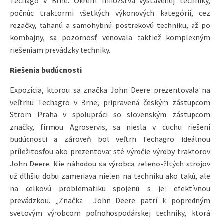
Techago v Brne. Okrem množstva vystavenej techniky,
počnúc traktormi všetkých výkonových kategórií, cez
rezačky, ťahanú a samohybnú postrekovú techniku, až po
kombajny, sa pozornosť venovala taktiež komplexným
riešeniam prevádzky techniky.
Riešenia budúcnosti
Expozícia, ktorou sa značka John Deere prezentovala na
veľtrhu Techagro v Brne, pripravená českým zástupcom
Strom Praha v spolupráci so slovenským zástupcom
značky, firmou Agroservis, sa niesla v duchu riešení
budúcnosti a zároveň bol veľtrh Techagro ideálnou
príležitosťou ako prezentovať sté výročie výroby traktorov
John Deere. Nie náhodou sa výrobca zeleno-žltých strojov
už dlhšiu dobu zameriava nielen na techniku ako takú, ale
na celkovú problematiku spojenú s jej efektívnou
prevádzkou. „Značka John Deere patrí k popredným
svetovým výrobcom poľnohospodárskej techniky, ktorá