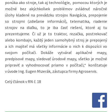
ponúka ako stroje, tak aj technológie, pomocou ktorých je
možné bez akýchkoľvek problémov zvládnuť náročné
úlohy kladené na prevádzku strojov. Navigácia, prepojenie
so strojmi (zdieľanie informácií), telematika, riadenie
strojov na diaľku, to je iba časť riešení, ktoré aj tu
prezentujeme. Či už je to traktor, rezačka, postrekovač
alebo kombajn, každý jeden samohybný stroj je prepojený
a ich majiteľ má všetky informácie o nich k dispozícii vo
svojom počítači. Dokáže vytvárať aplikačné mapy,
predpisové mapy, sledovať úrodové mapy, všetko je možné
pripraviť a vyhodnocovať priamo v počítači,“ konštatuje
v úvode Ing. Eugen Mizerák, zástupca firmy Agroservis.
Celý článok v RN č. 18