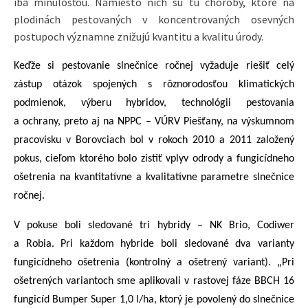
iba minulosťou. Namiesto nich sú tu choroby, ktoré na
plodinách pestovaných v koncentrovaných osevných
postupoch významne znižujú kvantitu a kvalitu úrody.
Keďže si pestovanie slnečnice ročnej vyžaduje riešiť celý
zástup otázok spojených s rôznorodosťou klimatických
podmienok, výberu hybridov, technológii pestovania
a ochrany, preto aj na NPPC – VÚRV Piešťany, na výskumnom
pracovisku v Borovciach bol v rokoch 2010 a 2011 založený
pokus, cieľom ktorého bolo zistiť vplyv odrody a fungicídneho
ošetrenia na kvantitatívne a kvalitatívne parametre slnečnice
ročnej.
V pokuse boli sledované tri hybridy – NK Brio, Codiwer
a Robia. Pri každom hybride boli sledované dva varianty
fungicídneho ošetrenia (kontrolný a ošetrený variant). „Pri
ošetrených variantoch sme aplikovali v rastovej fáze BBCH 16
fungicíd Bumper Super 1,0 l/ha, ktorý je povolený do slnečnice