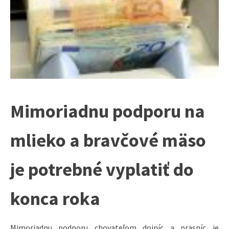
Mimoriadnu podporu na
mlieko a bravčové mäso
je potrebné vyplatiť do
konca roka
Mimoriadnu podporu chovateľom dojníc a prasníc je