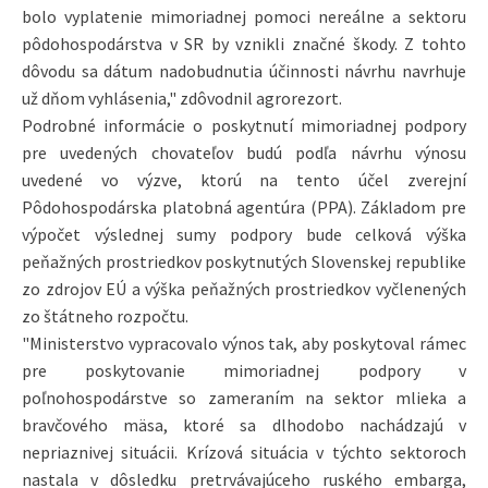
bolo vyplatenie mimoriadnej pomoci nereálne a sektoru
pôdohospodárstva v SR by vznikli značné škody. Z tohto
dôvodu sa dátum nadobudnutia účinnosti návrhu navrhuje
už dňom vyhlásenia," zdôvodnil agrorezort.
Podrobné informácie o poskytnutí mimoriadnej podpory
pre uvedených chovateľov budú podľa návrhu výnosu
uvedené vo výzve, ktorú na tento účel zverejní
Pôdohospodárska platobná agentúra (PPA). Základom pre
výpočet výslednej sumy podpory bude celková výška
peňažných prostriedkov poskytnutých Slovenskej republike
zo zdrojov EÚ a výška peňažných prostriedkov vyčlenených
zo štátneho rozpočtu.
"Ministerstvo vypracovalo výnos tak, aby poskytoval rámec
pre poskytovanie mimoriadnej podpory v
poľnohospodárstve so zameraním na sektor mlieka a
bravčového mäsa, ktoré sa dlhodobo nachádzajú v
nepriaznivej situácii. Krízová situácia v týchto sektoroch
nastala v dôsledku pretrvávajúceho ruského embarga,