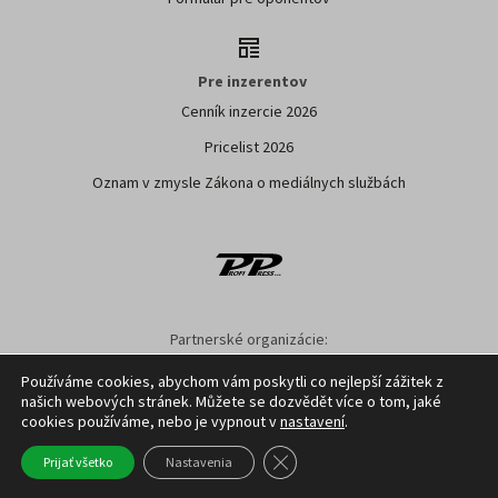
Pre inzerentov
Cenník inzercie 2026
Pricelist 2026
Oznam v zmysle Zákona o mediálnych službách
Partnerské organizácie:
SPPK
SPU NITRA
NPPC
AGRION
ÚKSUP
ASYF
Používáme cookies, abychom vám poskytli co nejlepší zážitek z
našich webových stránek. Můžete se dozvědět více o tom, jaké
Nastavenie cookies
GDPR
Facebook
Kontakt
cookies používáme, nebo je vypnout v
nastavení
.
Close GDPR Cookie Banner
Prijať všetko
Nastavenia
Copyright ©
2026
Profi Press s.r.o.