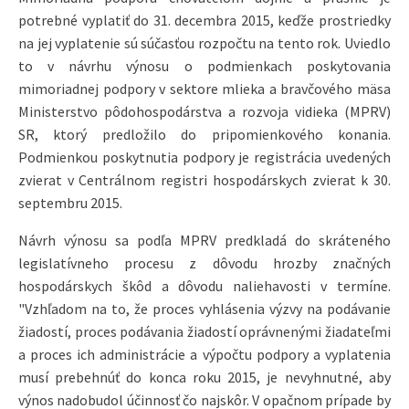
potrebné vyplatiť do 31. decembra 2015, keďže prostriedky
na jej vyplatenie sú súčasťou rozpočtu na tento rok. Uviedlo
to v návrhu výnosu o podmienkach poskytovania
mimoriadnej podpory v sektore mlieka a bravčového mäsa
Ministerstvo pôdohospodárstva a rozvoja vidieka (MPRV)
SR, ktorý predložilo do pripomienkového konania.
Podmienkou poskytnutia podpory je registrácia uvedených
zvierat v Centrálnom registri hospodárskych zvierat k 30.
septembru 2015.
Návrh výnosu sa podľa MPRV predkladá do skráteného
legislatívneho procesu z dôvodu hrozby značných
hospodárskych škôd a dôvodu naliehavosti v termíne.
"Vzhľadom na to, že proces vyhlásenia výzvy na podávanie
žiadostí, proces podávania žiadostí oprávnenými žiadateľmi
a proces ich administrácie a výpočtu podpory a vyplatenia
musí prebehnúť do konca roku 2015, je nevyhnutné, aby
výnos nadobudol účinnosť čo najskôr. V opačnom prípade by