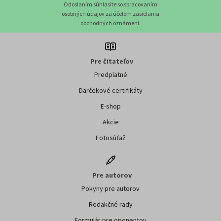
Odoslaním súhlasíte so spracovaním
osobných údajov za účelom zasielania
obchodných oznámení.
Pre čitateľov
Predplatné
Darčekové certifikáty
E-shop
Akcie
Fotosúťaž
Pre autorov
Pokyny pre autorov
Redakčné rady
Formulár pre oponentov