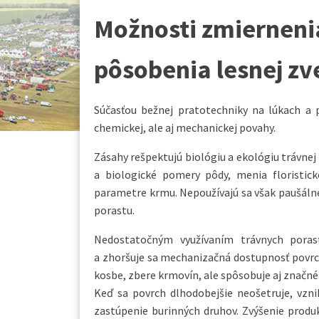
Možnosti zmierneni
pôsobenia lesnej zv
Súčasťou bežnej pratotechniky na lúkach a 
chemickej, ale aj mechanickej povahy.
Zásahy rešpektujú biológiu a ekológiu trávnej
a biologické pomery pôdy, menia floristick
parametre krmu. Nepoužívajú sa však paušálne
porastu.
Nedostatočným využívaním trávnych porast
a zhoršuje sa mechanizačná dostupnosť povrch
kosbe, zbere krmovín, ale spôsobuje aj značn
Keď sa povrch dlhodobejšie neošetruje, vznik
zastúpenie burinných druhov. Zvýšenie produ