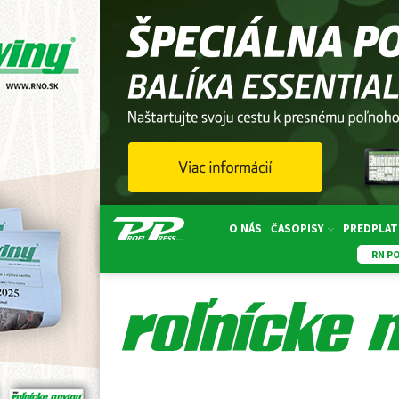
O NÁS
ČASOPISY
PREDPLAT
RN P