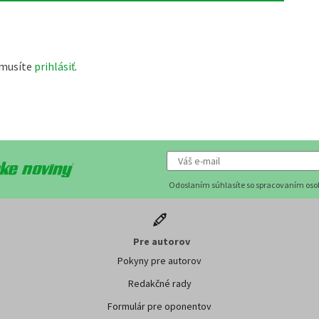
 musíte
prihlásiť
.
Odoslaním súhlasíte so spracovaním os
Pre autorov
Pokyny pre autorov
Redakčné rady
Formulár pre oponentov