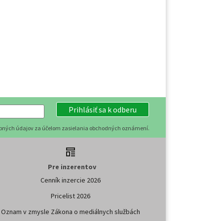
Prihlásiť sa k odberu
obných údajov za účelom zasielania obchodných oznámení.
Pre inzerentov
Cenník inzercie 2026
Pricelist 2026
Oznam v zmysle Zákona o mediálnych službách