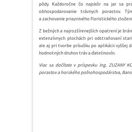
pôdy. Každoročne čo najskôr na jar sa pr
obhospodarovanie trávnych porastov. Tý
a zachovanie priaznivého floristického zloženi
Z bežných a najrozšírenejších opatrení je br
extenzívnych plochách pri odstraňovaní stari
ale aj pri tvorbe prísušku po aplikácii vyššej
hodnotných druhov tráv a ďatelinovín.
Viac sa dočítate v príspevku Ing. ZUZANY 
porastov a horského poľnohospodárstva, Banská