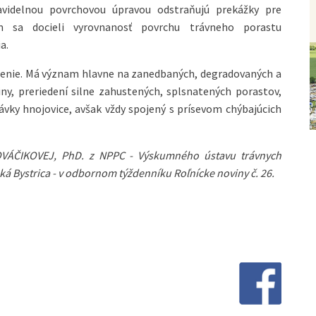
avidelnou povrchovou úpravou odstraňujú prekážky pre
m sa docieli vyrovnanosť povrchu trávneho porastu
a.
ánenie. Má význam hlavne na zanedbaných, degradovaných a
ny, preriedení silne zahustených, splsnatených porastov,
 dávky hnojovice, avšak vždy spojený s prísevom chýbajúcich
KOVÁČIKOVEJ, PhD. z NPPC - Výskumného ústavu trávnych
 Bystrica - v odbornom týždenníku Roľnícke noviny č. 26.