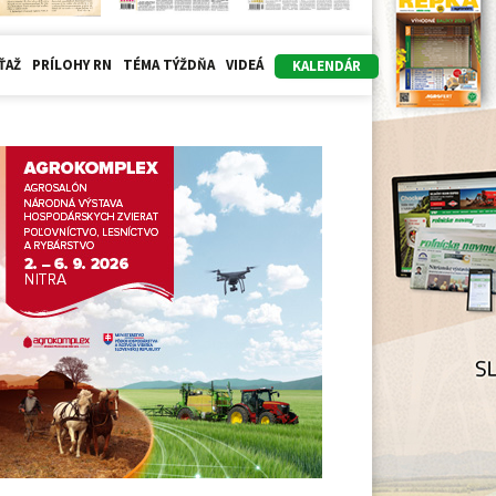
ŤAŽ
PRÍLOHY RN
TÉMA TÝŽDŇA
VIDEÁ
KALENDÁR