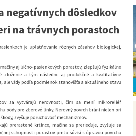
a negatívnych dôsledkov
eri na trávnych porastoch
pasienkoch je uplatňovanie rôznych zásahov biologickej,
 mačiny aj lúčno-pasienkových porastov, zlepšujú fyzikálne
é zloženie a tým následne aj produkčné a kvalitatívne
, ale vždy podľa podmienok stanovišťa a aktuálneho stavu
ov sa vytvárajú nerovnosti, čím sa mení mikroreliéf
u pôdy pre zberové linky. Nerovný povrch bráni nielen pri
é škody, zvyšuje poruchovosť mechanizmov.
ajú prerastené krtince, mačina sa prerieďuje, zvyšuje sa
kčnej schopnosti porastov preto súvisí s úpravou povrchu