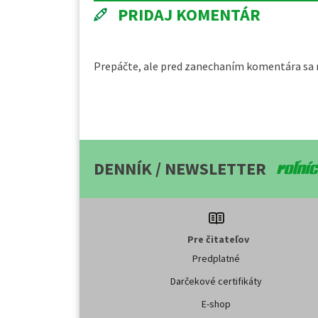
PRIDAJ KOMENTÁR
Prepáčte, ale pred zanechaním komentára sa
DENNÍK / NEWSLETTER
Pre čitateľov
Predplatné
Darčekové certifikáty
E-shop