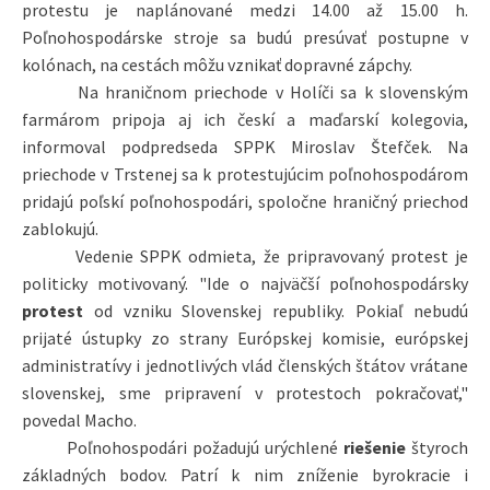
protestu je naplánované medzi 14.00 až 15.00 h.
Poľnohospodárske stroje sa budú presúvať postupne v
kolónach, na cestách môžu vznikať dopravné zápchy.
Na hraničnom priechode v Holíči sa k slovenským
farmárom pripoja aj ich českí a maďarskí kolegovia,
informoval podpredseda SPPK Miroslav Štefček. Na
priechode v Trstenej sa k protestujúcim poľnohospodárom
pridajú poľskí poľnohospodári, spoločne hraničný priechod
zablokujú.
Vedenie SPPK odmieta, že pripravovaný protest je
politicky motivovaný. "Ide o najväčší poľnohospodársky
protest
od vzniku Slovenskej republiky. Pokiaľ nebudú
prijaté ústupky zo strany Európskej komisie, európskej
administratívy i jednotlivých vlád členských štátov vrátane
slovenskej, sme pripravení v protestoch pokračovať,"
povedal Macho.
Poľnohospodári požadujú urýchlené
riešenie
štyroch
základných bodov. Patrí k nim zníženie byrokracie i