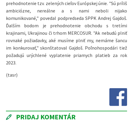
prehodnotenie tzv. zelených cieľov Európskej únie. "Sú príliš
ambiciózne, nereálne a s nami neboli nijako
komunikované," povedal podpredseda SPPK Andrej Gajdoš.
Ďalším bodom je prehodnotenie obchodu s tretími
krajinami, Ukrajinou či trhom MERCOSUR. "Ak nebudú plniť
rovnaké požiadavky, aké musíme plniť my, nemáme šancu
im konkurovať," skonštatoval Gajdoš. Poľnohospodári tiež
požadujú urýchlené vyplatenie priamych platieb za rok
2023.
(tasr)
PRIDAJ KOMENTÁR