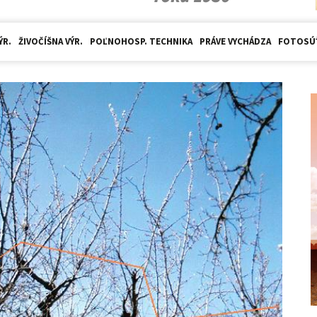
ÝR.
ŽIVOČÍŠNA VÝR.
POĽNOHOSP. TECHNIKA
PRÁVE VYCHÁDZA
FOTOSÚ