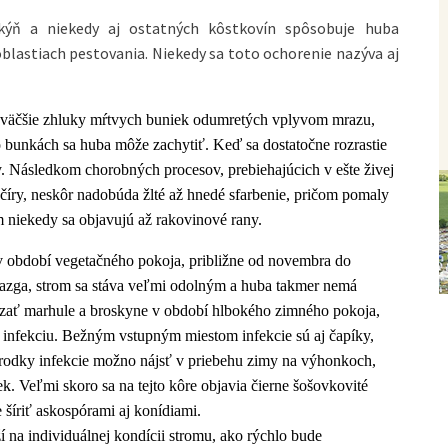
kýň a niekedy aj ostatných kôstkovín spôsobuje huba
blastiach pestovania. Niekedy sa toto ochorenie nazýva aj
 väčšie zhluky mŕtvych buniek odumretých vplyvom mrazu,
unkách sa huba môže zachytiť. Keď sa dostatočne rozrastie
. Následkom chorobných procesov, prebiehajúcich v ešte živej
 číry, neskôr nadobúda žlté až hnedé sfarbenie, pričom pomaly
 niekedy sa objavujú až rakovinové rany.
 období vegetačného pokoja, približne od novembra do
miazga, strom sa stáva veľmi odolným a huba takmer nemá
ezať marhule a broskyne v období hlbokého zimného pokoja,
 infekciu. Bežným vstupným miestom infekcie sú aj čapíky,
árodky infekcie možno nájsť v priebehu zimy na výhonkoch,
k. Veľmi skoro sa na tejto kôre objavia čierne šošovkovité
 šíriť askospórami aj konídiami.
í na individuálnej kondícii stromu, ako rýchlo bude