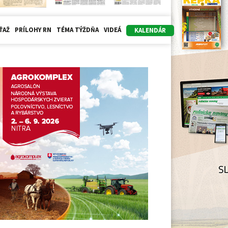
ŤAŽ
PRÍLOHY RN
TÉMA TÝŽDŇA
VIDEÁ
KALENDÁR