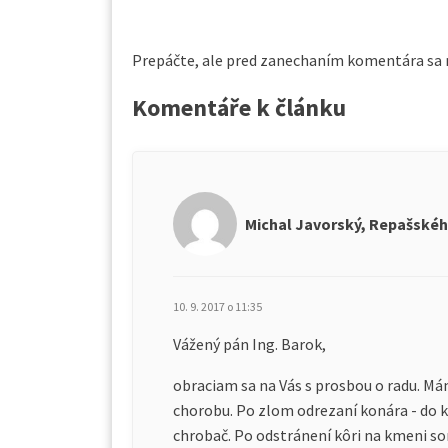
Prepáčte, ale pred zanechaním komentára sa
Komentáře k článku
Michal Javorský, Repašského 
10. 9. 2017 o 11:35
Vážený pán Ing. Barok,
obraciam sa na Vás s prosbou o radu. Má
chorobu. Po zlom odrezaní konára - do 
chrobač. Po odstránení kôri na kmeni som 