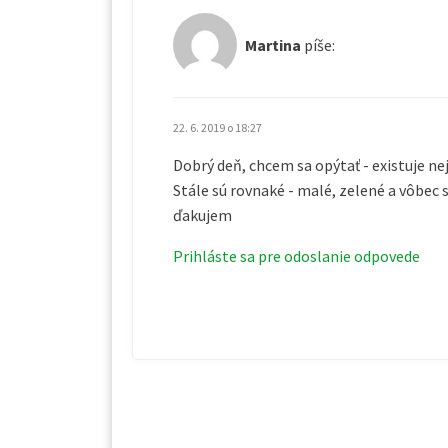
Martina
píše:
22. 6. 2019 o 18:27
Dobrý deň, chcem sa opýtať - existuje ne
Stále sú rovnaké - malé, zelené a vôbec 
ďakujem
Prihláste sa pre odoslanie odpovede