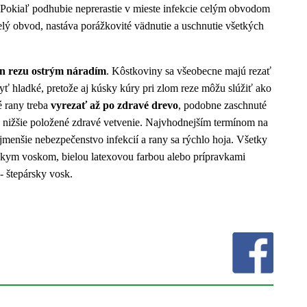
 Pokiaľ podhubie neprerastie v mieste infekcie celým obvodom
lý obvod, nastáva porážkovité vädnutie a uschnutie všetkých
n rezu ostrým náradím
. Kôstkoviny sa všeobecne majú rezať
yť hladké, pretože aj kúsky kúry pri zlom reze môžu slúžiť ako
é rany treba
vyrezať až po zdravé drevo
, podobne zaschnuté
ie nižšie položené zdravé vetvenie. Najvhodnejším termínom na
jmenšie nebezpečenstvo infekcií a rany sa rýchlo hoja. Všetky
skym voskom, bielou latexovou farbou alebo prípravkami
 štepársky vosk.