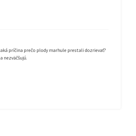
jaká príčina prečo plody marhule prestali dozrievať?
sa nezväčšujú.