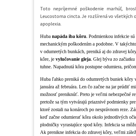
Toto nepríjemné poškodenie marhúľ, bros
Leucostoma cincta. Je rozšírená vo všetkých o
apoplexia.
Huba
napáda iba kôru
. Podmienkou infekcie sú
mechanickým poškodením a podobne. V takýchto b
v odumretých bunkách, preniká aj do zdravej kôry
kôre, je
vylučovanie gleja
. Glej býva zo začiatku
tuhne. Napadnutá kôra postupne odumiera, pričom
Huba ľahko preniká do odumretých buniek kôry v
januára až februára. Len čo začne na jar prúdiť 
možnosť preniknúť. Preto je veľmi nebezpečné r
pretože sa tým vytvárajú priaznivé podmienky pre
ktoré zostali na konároch po nesprávnom reze. Z
keď začne odumierať kôra okolo jednotlivých očie
plodničky vyrastajúce spod kôry. Infekcia sa môže
Ak prenikne infekcia do zdravej kôry, veľmi zálež