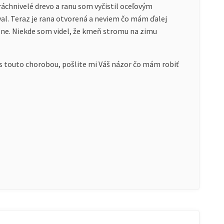
ráchnivelé drevo a ranu som vyčistil oceľovým
l. Teraz je rana otvorená a neviem čo mám ďalej
rzne. Niekde som videl, že kmeň stromu na zimu
s touto chorobou, pošlite mi Váš názor čo mám robiť