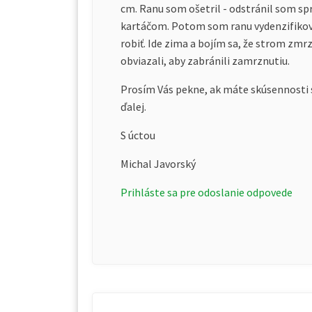
cm. Ranu som ošetril - odstránil som sp
kartáčom. Potom som ranu vydenzifikova
robiť. Ide zima a bojím sa, že strom zm
obviazali, aby zabránili zamrznutiu.
Prosím Vás pekne, ak máte skúsennosti 
ďalej.
S úctou
Michal Javorský
Prihláste sa pre odoslanie odpovede