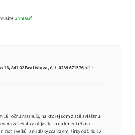
 musíte
prihlásiť
.
18, 841 02 Bratislava, č. t. 0239 671576
píše:
m 18 ročnú marhuľu, na ktorej som zistil zvláštnu
kmeňa zatekalo a objavila sa na kmeni rôzna
zistil veľkú ranu dĺžky cca 80 cm, šírky od 5 do 12