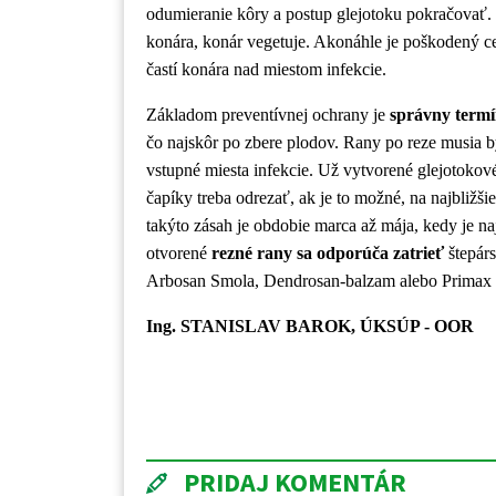
odumieranie kôry a postup glejotoku pokračovať.
konára, konár vegetuje. Akonáhle je poškodený ce
častí konára nad miestom infekcie.
Základom preventívnej ochrany je
správny termí
čo najskôr po zbere plodov. Rany po reze musia b
vstupné miesta infekcie. Už vytvorené glejotokov
čapíky treba odrezať, ak je to možné, na najbližš
takýto zásah je obdobie marca až mája, kedy je na
otvorené
rezné rany sa odporúča zatrieť
štepár
Arbosan Smola, Dendrosan-balzam alebo Primax -
Ing. STANISLAV BAROK,
ÚKSÚP - OOR
PRIDAJ KOMENTÁR