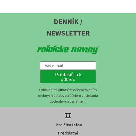
DENNÍK /
NEWSLETTER
Prihlásiť sa k
odberu
Odoslaním súhlasíte so spracovaním
osobných údajov za účelom zasielania
obchodných oznámení.
Pre čitateľov
Predplatné