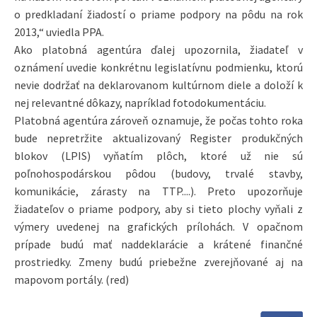
o predkladaní žiadostí o priame podpory na pôdu na rok
2013,“ uviedla PPA.
Ako platobná agentúra ďalej upozornila, žiadateľ v
oznámení uvedie konkrétnu legislatívnu podmienku, ktorú
nevie dodržať na deklarovanom kultúrnom diele a doloží k
nej relevantné dôkazy, napríklad fotodokumentáciu.
Platobná agentúra zároveň oznamuje, že počas tohto roka
bude nepretržite aktualizovaný Register produkčných
blokov (LPIS) vyňatím plôch, ktoré už nie sú
poľnohospodárskou pôdou (budovy, trvalé stavby,
komunikácie, zárasty na TTP....). Preto upozorňuje
žiadateľov o priame podpory, aby si tieto plochy vyňali z
výmery uvedenej na grafických prílohách. V opačnom
prípade budú mať naddeklarácie a krátené finančné
prostriedky. Zmeny budú priebežne zverejňované aj na
mapovom portály. (red)