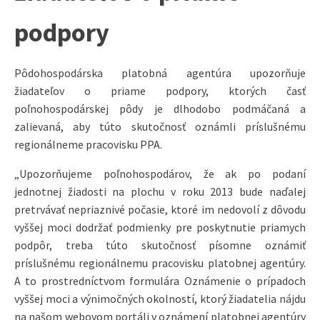
podpory
Pôdohospodárska platobná agentúra upozorňuje
žiadateľov o priame podpory, ktorých časť
poľnohospodárskej pôdy je dlhodobo podmáčaná a
zalievaná, aby túto skutočnosť oznámli príslušnému
regionálneme pracovisku PPA.
„Upozorňujeme poľnohospodárov, že ak po podaní
jednotnej žiadosti na plochu v roku 2013 bude naďalej
pretrvávať nepriaznivé počasie, ktoré im nedovolí z dôvodu
vyššej moci dodržať podmienky pre poskytnutie priamych
podpôr, treba túto skutočnosť písomne oznámiť
príslušnému regionálnemu pracovisku platobnej agentúry.
A to prostredníctvom formulára Oznámenie o prípadoch
vyššej moci a výnimočných okolností, ktorý žiadatelia nájdu
na našom webovom portáli v oznámení platobnej agentúry