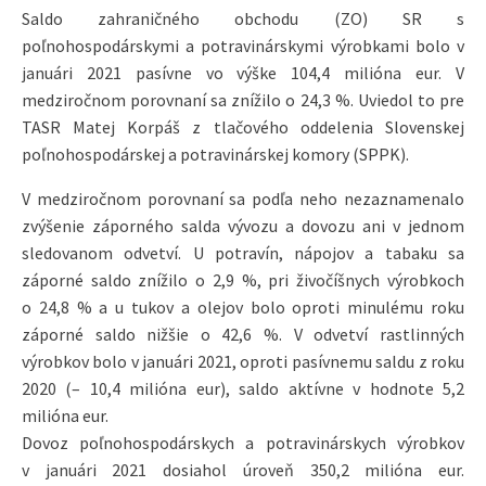
Saldo zahraničného obchodu (ZO) SR s
poľnohospodárskymi a potravinárskymi výrobkami bolo v
januári 2021 pasívne vo výške 104,4 milióna eur. V
medziročnom porovnaní sa znížilo o 24,3 %. Uviedol to pre
TASR Matej Korpáš z tlačového oddelenia Slovenskej
poľnohospodárskej a potravinárskej komory (SPPK).
V medziročnom porovnaní sa podľa neho nezaznamenalo
zvýšenie záporného salda vývozu a dovozu ani v jednom
sledovanom odvetví. U potravín, nápojov a tabaku sa
záporné saldo znížilo o 2,9 %, pri živočíšnych výrobkoch
o 24,8 % a u tukov a olejov bolo oproti minulému roku
záporné saldo nižšie o 42,6 %. V odvetví rastlinných
výrobkov bolo v januári 2021, oproti pasívnemu saldu z roku
2020 (– 10,4 milióna eur), saldo aktívne v hodnote 5,2
milióna eur.
Dovoz poľnohospodárskych a potravinárskych výrobkov
v januári 2021 dosiahol úroveň 350,2 milióna eur.