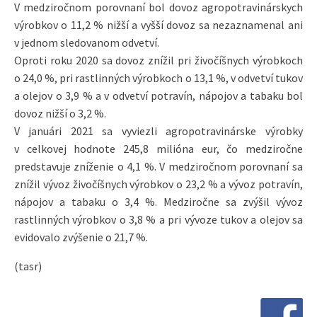
V medziročnom porovnaní bol dovoz agropotravinárskych
výrobkov o 11,2 % nižší a vyšší dovoz sa nezaznamenal ani
v jednom sledovanom odvetví.
Oproti roku 2020 sa dovoz znížil pri živočíšnych výrobkoch
o 24,0 %, pri rastlinných výrobkoch o 13,1 %, v odvetví tukov
a olejov o 3,9 % a v odvetví potravín, nápojov a tabaku bol
dovoz nižší o 3,2 %.
V januári 2021 sa vyviezli agropotravinárske výrobky
v celkovej hodnote 245,8 milióna eur, čo medziročne
predstavuje zníženie o 4,1 %. V medziročnom porovnaní sa
znížil vývoz živočíšnych výrobkov o 23,2 % a vývoz potravín,
nápojov a tabaku o 3,4 %. Medziročne sa zvýšil vývoz
rastlinných výrobkov o 3,8 % a pri vývoze tukov a olejov sa
evidovalo zvýšenie o 21,7 %.
(tasr)