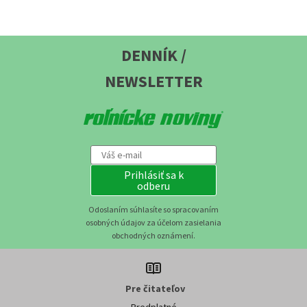
DENNÍK /
NEWSLETTER
Prihlásiť sa k
odberu
Odoslaním súhlasíte so spracovaním
osobných údajov za účelom zasielania
obchodných oznámení.
Pre čitateľov
Predplatné