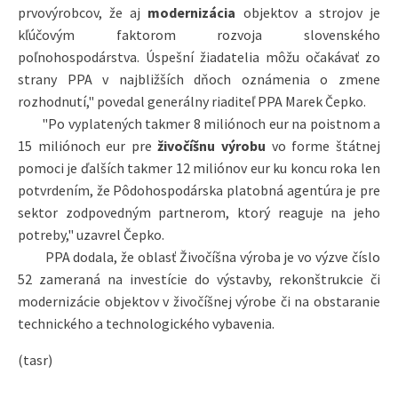
prvovýrobcov, že aj
modernizácia
objektov a strojov je
kľúčovým faktorom rozvoja slovenského
poľnohospodárstva. Úspešní žiadatelia môžu očakávať zo
strany PPA v najbližších dňoch oznámenia o zmene
rozhodnutí," povedal generálny riaditeľ PPA Marek Čepko.
"Po vyplatených takmer 8 miliónoch eur na poistnom a
15 miliónoch eur pre
živočíšnu výrobu
vo forme štátnej
pomoci je ďalších takmer 12 miliónov eur ku koncu roka len
potvrdením, že Pôdohospodárska platobná agentúra je pre
sektor zodpovedným partnerom, ktorý reaguje na jeho
potreby," uzavrel Čepko.
PPA dodala, že oblasť Živočíšna výroba je vo výzve číslo
52 zameraná na investície do výstavby, rekonštrukcie či
modernizácie objektov v živočíšnej výrobe či na obstaranie
technického a technologického vybavenia.
(tasr)