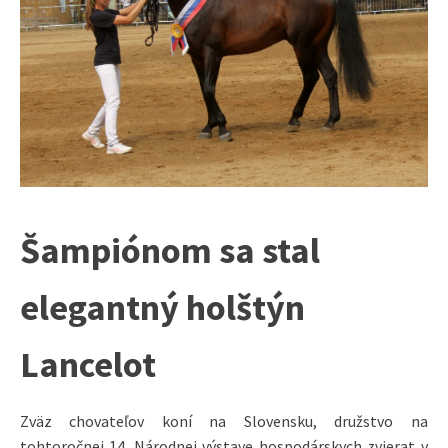
Šampiónom sa stal
elegantný holštýn
Lancelot
Zväz chovateľov koní na Slovensku, družstvo na
tohtoročnej 14. Národnej výstave hospodárskych zvierat v