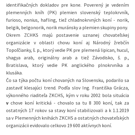
identifikačných dokladov pre kone. Poverený je vedením
plemenných kníh (PK) plemien slovenský teplokrvník,
furioso, nonius, hafling, tiež chladnokrvných koní - norik,
belgik, belgonorik, norik muránsky a plemien skupiny pony.
Okrem ZCHKS majú postavenie uznanej chovateľskej
organizácie v oblasti chovu koní aj Národný žrebčín
Topoľčianky, š. p., ktorý vedie PK pre plemená lipican, hucul,
shagya arab, originálny arab a tiež Závodisko, š. p.,
Bratislava, ktorý vedie PK anglického plnokrvníka a
klusáka.
Čo sa týka počtu koní chovaných na Slovensku, podarilo sa
zastaviť klesajúci trend. Podľa slov Ing. Františka Grácza,
výkonného riaditeľa ZKCHS, kým v roku 2002 bola situácia
v
chove koní kritická - chovalo sa tu 8 300 koní, tak za
ostatných 17 rokov sa stavy koní stabilizovali a k 1.1.2019
sa v Plemenných knihách ZKCHS a ostatných chovateľských
organizácii evidovalo celkovo 19 600 aktívnych koní.