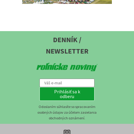
DENNÍK /
NEWSLETTER
Prihlásiť sa k
odberu
Odoslaním súhlasíte so spracovaním
osobných údajov za účelom zasielania
obchodných oznámení.