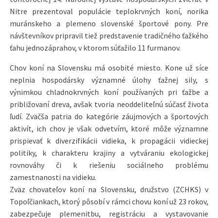
Nitre prezentoval populácie teplokrvných koní, norika
muránskeho a plemeno slovenské športové pony. Pre
návštevníkov pripravil tiež predstavenie tradičného ťažkého
ťahu jednozáprahov, v ktorom súťažilo 11 furmanov.
Chov koní na Slovensku má osobité miesto. Kone už síce
neplnia hospodársky významné úlohy ťažnej sily, s
výnimkou chladnokrvných koní používaných pri ťažbe a
približovaní dreva, avšak tvoria neoddeliteľnú súčasť života
ľudí. Zväčša patria do kategórie záujmových a športových
aktivít, ich chov je však odvetvím, ktoré môže významne
prispievať k diverzifikácii vidieka, k propagácii vidieckej
politiky, k charakteru krajiny a vytváraniu ekologickej
rovnováhy či k riešeniu sociálneho problému
zamestnanosti na vidieku.
Zväz chovateľov koní na Slovensku, družstvo (ZCHKS) v
Topoľčiankach, ktorý pôsobí v rámci chovu koní už 23 rokov,
zabezpečuje plemenitbu, registráciu a vystavovanie