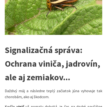
Signalizačná správa:
Ochrana viniča, jadrovín,
ale aj zemiakov...
Daždivý máj a následne teplý začiatok júna vyhovuje tak
chorobám, ako aj škodcom.
Keďže
vinič
už pomaly dokvitá, je čas na druhé paušálne