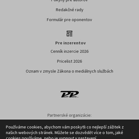
Redakčné rady
Formulár pre oponentov
Pre inzerentov
Cenník inzercie 2026
Pricelist 2026
Oznam v zmysle Zákona o mediálnych službách
Partnerské organizácie:
SPPK
SPU NITRA
NPPC
AGRION
ÚKSUP
ASYF
Používáme cookies, abychom vám poskytli co nejlepší zážitek z
našich webových stránek. Můžete se dozvědět více o tom, jaké
Nastavenie cookies
GDPR
Facebook
Kontakt
cookies používáme, nebo je vypnout v
nastavení
.