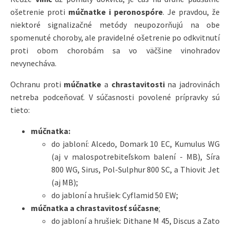
ošetrenie proti
múčnatke i peronospóre
. Je pravdou, že
niektoré signalizačné metódy neupozorňujú na obe
spomenuté choroby, ale pravidelné ošetrenie po odkvitnutí
proti obom chorobám sa vo väčšine vinohradov
nevynecháva.
Ochranu proti
múčnatke
a
chrastavitosti
na jadrovinách
netreba podceňovať. V súčasnosti povolené prípravky sú
tieto:
múčnatka:
do jabloní: Alcedo, Domark 10 EC, Kumulus WG
(aj v malospotrebiteľskom balení - MB), Síra
800 WG, Sirus, Pol-Sulphur 800 SC, a Thiovit Jet
(aj MB);
do jabloní a hrušiek: Cyflamid 50 EW;
múčnatka a chrastavitosť súčasne
:
do jabloní a hrušiek: Dithane M 45, Discus a Zato