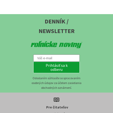
DENNÍK /
NEWSLETTER
Prihlásiť sa k
odberu
Odoslaním súhlasíte so spracovaním
osobných údajov za účelom zasielania