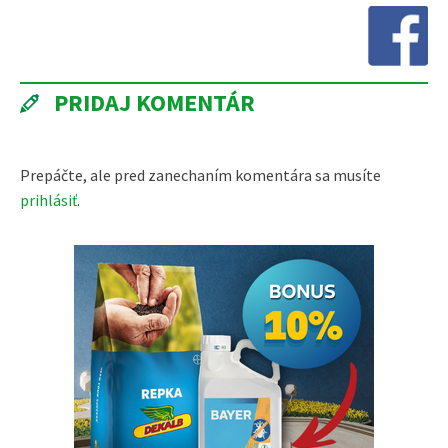
tyčiniek a snackov Tekmar Slovensko a výrobca
a spracovateľ liehovín Vanapo.
(tasr)
PRIDAJ KOMENTÁR
Prepáčte, ale pred zanechaním komentára sa musíte
prihlásiť
.