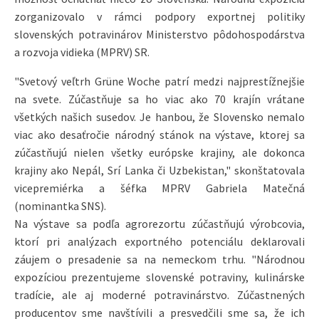
potravinárskom veľtrhu International Grüne Woche v
Berlíne, kde slovenskú produkciu prezentuje šesť výrobcov z
oblastí mliečnych výrobkov, müsli, mäsa, piva, liehovín či
mrazeného tovaru. Viac ako 400.000 návštevníkov tak má
možnosť ochutnať niečo zo Slovenska. Národnú expozíciu
zorganizovalo v rámci podpory exportnej politiky
slovenských potravinárov Ministerstvo pôdohospodárstva
a rozvoja vidieka (MPRV) SR.
"Svetový veľtrh Grüne Woche patrí medzi najprestížnejšie
na svete. Zúčastňuje sa ho viac ako 70 krajín vrátane
všetkých našich susedov. Je hanbou, že Slovensko nemalo
viac ako desaťročie národný stánok na výstave, ktorej sa
zúčastňujú nielen všetky európske krajiny, ale dokonca
krajiny ako Nepál, Srí Lanka či Uzbekistan," skonštatovala
vicepremiérka a šéfka MPRV Gabriela Matečná
(nominantka SNS).
Na výstave sa podľa agrorezortu zúčastňujú výrobcovia,