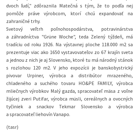
výstavách v oblasti potravinárstva aj vyššími finančnými
príspevkami. "Donedávna tá podpora bola vo výške, myslím
si, 3000 eur. Minulý rok sme to vyhláškou zmenili a vieme
podporiť takýchto vystavovateľov až do výšky 20.000 eur, kde
sa dajú započítať dokonca náklady na ubytovanie a cestu pre
dvoch ľudí," zdôraznila Matečná s tým, že to podľa nej
pomôže práve výrobcom, ktorí chcú expandovať na
zahraničné trhy.
Svetový veľtrh poľnohospodárstva, potravinárstva
a záhradníctva "Grüne Woche", teda Zelený týždeň, má
tradíciu od roku 1926. Na výstavnej ploche 118.000 m2 sa
prezentuje viac ako 1650 vystavovateľov zo 67 krajín sveta
a jednou z nich je aj Slovensko, ktoré tu má národný stánok
s rozlohou 120 m2. V jeho expozícii je banskobystrický
pivovar Urpiner, výrobca a distribútor mrazeného,
chladeného a suchého tovaru HO&PE FAMILY, výrobca
mliečnych výrobkov Malý gazda, spracovateľ mäsa z voľne
žijúcej zveri Putifar, výrobca müsli, cereálnych a ovocných