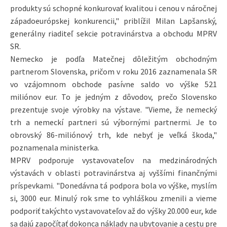
ktorí pri analýzach exportného potenciálu deklarovali
záujem o presadenie sa na nemeckom trhu. "Národnou
expozíciou prezentujeme slovenské potraviny, kulinárske
tradície, ale aj moderné potravinárstvo. Zúčastnených
producentov sme navštívili a presvedčili sme sa, že ich
produkty sú schopné konkurovať kvalitou i cenou v náročnej
západoeurópskej konkurencii," priblížil Milan Lapšanský,
generálny riaditeľ sekcie potravinárstva a obchodu MPRV
SR.
Nemecko je podľa Matečnej dôležitým obchodným
partnerom Slovenska, pričom v roku 2016 zaznamenala SR
vo vzájomnom obchode pasívne saldo vo výške 521
miliónov eur. To je jedným z dôvodov, prečo Slovensko
prezentuje svoje výrobky na výstave. "Vieme, že nemecký
trh a nemeckí partneri sú výbornými partnermi. Je to
obrovský 86-miliónový trh, kde nebyť je veľká škoda,"
poznamenala ministerka.
MPRV podporuje vystavovateľov na medzinárodných