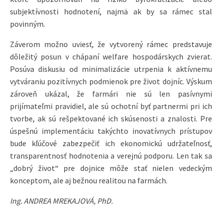
subjektívnosti hodnotení, najmä ak by sa rámec stal
povinným.
Záverom možno uviesť, že vytvorený rámec predstavuje
dôležitý posun v chápaní welfare hospodárskych zvierat.
Posúva diskusiu od minimalizácie utrpenia k aktívnemu
vytváraniu pozitívnych podmienok pre život dojníc. Výskum
zároveň ukázal, že farmári nie sú len pasívnymi
prijímateľmi pravidiel, ale sú ochotní byť partnermi pri ich
tvorbe, ak sú rešpektované ich skúsenosti a znalosti. Pre
úspešnú implementáciu takýchto inovatívnych prístupov
bude kľúčové zabezpečiť ich ekonomickú udržateľnosť,
transparentnosť hodnotenia a verejnú podporu. Len tak sa
„dobrý život“ pre dojnice môže stať nielen vedeckým
konceptom, ale aj bežnou realitou na farmách.
Ing. ANDREA MREKAJOVÁ, PhD.