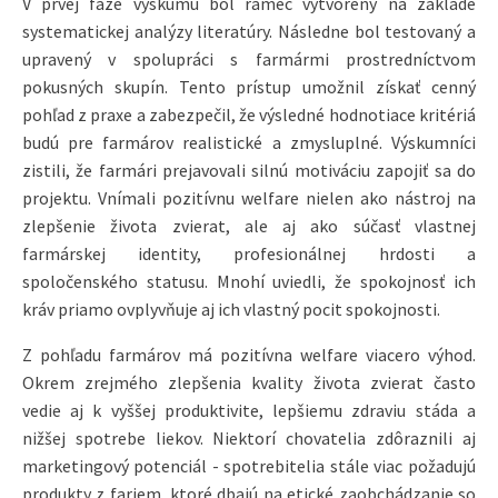
V prvej fáze výskumu bol rámec vytvorený na základe
systematickej analýzy literatúry. Následne bol testovaný a
upravený v spolupráci s farmármi prostredníctvom
pokusných skupín. Tento prístup umožnil získať cenný
pohľad z praxe a zabezpečil, že výsledné hodnotiace kritériá
budú pre farmárov realistické a zmysluplné. Výskumníci
zistili, že farmári prejavovali silnú motiváciu zapojiť sa do
projektu. Vnímali pozitívnu welfare nielen ako nástroj na
zlepšenie života zvierat, ale aj ako súčasť vlastnej
farmárskej identity, profesionálnej hrdosti a
spoločenského statusu. Mnohí uviedli, že spokojnosť ich
kráv priamo ovplyvňuje aj ich vlastný pocit spokojnosti.
Z pohľadu farmárov má pozitívna welfare viacero výhod.
Okrem zrejmého zlepšenia kvality života zvierat často
vedie aj k vyššej produktivite, lepšiemu zdraviu stáda a
nižšej spotrebe liekov. Niektorí chovatelia zdôraznili aj
marketingový potenciál - spotrebitelia stále viac požadujú
produkty z fariem, ktoré dbajú na etické zaobchádzanie so