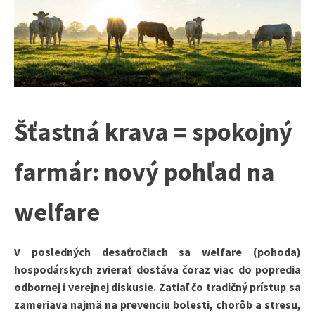
Šťastná krava = spokojný
farmár: nový pohľad na
welfare
V posledných desaťročiach sa welfare (pohoda)
hospodárskych zvierat dostáva čoraz viac do popredia
odbornej i verejnej diskusie. Zatiaľ čo tradičný prístup sa
zameriava najmä na prevenciu bolesti, chorôb a stresu,