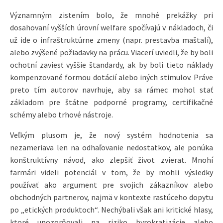
Významným zistením bolo, že mnohé prekážky pri
dosahovaní vyšších úrovní welfare spočívajú v nákladoch, či
už ide o infraštruktúrne zmeny (napr. prestavba maštalí),
alebo zvýšené požiadavky na prácu. Viacerí uviedli, že by boli
ochotní zaviesť vyššie štandardy, ak by boli tieto náklady
kompenzované formou dotácií alebo iných stimulov. Práve
preto tím autorov navrhuje, aby sa rámec mohol stať
základom pre štátne podporné programy, certifikačné
schémy alebo trhové nástroje.
Veľkým plusom je, že nový systém hodnotenia sa
nezameriava len na odhaľovanie nedostatkov, ale ponúka
konštruktívny návod, ako zlepšiť život zvierat. Mnohí
farmári videli potenciál v tom, že by mohli výsledky
používať ako argument pre svojich zákazníkov alebo
obchodných partnerov, najmä v kontexte rastúceho dopytu
po „etických produktoch“. Nechýbali však ani kritické hlasy,
ktoré upozorňovali na riziko byrokratizácie alebo