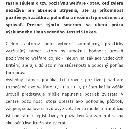
rastie záujem o tzv. pozitívnu welfare - stav, keď zviera
nezažíva len absenciu utrpenia, ale aj prítomnosť
pozitívnych zážitkov, pohodlia a možnosti prirodzene sa
správať. Presne týmto smerom sa uberá práca
výskumného tímu vedeného Jessici Stokes.
Cieľom autorov bolo vytvoriť komplexný, prakticky
využiteľný rámec, ktorý by umožnil hodnotiť úroveň
pozitívneho welfare dojníc - nielen na základe vedeckých
kritérií, ale aj s dôrazom na skúsenosti a odborný pohľad
farmárov.
Výsledný rámec ponúka tri úrovne pozitívnej welfare
(označené ako welfare +, ++ a +++), pričom každá vyššia
úroveň predstavuje hlbšie naplnenie potrieb zvieraťa. V
centre pozornosti stoja oblasti ako pohodlie, pôžitok,
záujem, sebadôvera a zdravý život. Tento model má ambíciu
ísť nad rámec legislatívnych požiadaviek a zamerať sa na
skutočnú kvalitu života zvierat.