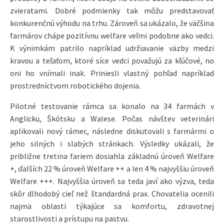
zvieratami. Dobré podmienky tak môžu predstavovať
konkurenčnú výhodu na trhu. Zároveň sa ukázalo, že väčšina
farmárov chápe pozitívnu welfare veľmi podobne ako vedci.
K výnimkám patrilo napríklad udržiavanie väzby medzi
kravou a teľaťom, ktoré síce vedci považujú za kľúčové, no
oni ho vnímali inak. Priniesli vlastný pohľad napríklad
prostredníctvom robotického dojenia.
Pilotné testovanie rámca sa konalo na 34 farmách v
Anglicku, Škótsku a Walese. Počas návštev veterinári
aplikovali nový rámec, následne diskutovali s farmármi o
jeho silných i slabých stránkach. Výsledky ukázali, že
približne tretina fariem dosiahla základnú úroveň Welfare
+, ďalších 22 % úroveň Welfare ++ a len 4 % najvyššiu úroveň
Welfare +++. Najvyššia úroveň sa teda javí ako výzva, teda
skôr dlhodobý cieľ než štandardná prax. Chovatelia ocenili
najmä oblasti týkajúce sa komfortu, zdravotnej
starostlivosti a prístupu na pastvu.