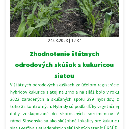
24.03.2023 | 12:37
Zhodnotenie štátnych
odrodových skúšok s kukuricou
siatou
V štátnych odrodových skúškach za účelom registrácie
hybridov kukurice siatej na zrno a na siláž bolo v roku
2022 zaradených a skúšaných spolu 299 hybridov, z
toho 32 kontrolných. Hybridy sú podľa dĺžky vegetačnej
doby zoskupované do skorostných sortimentov. V
rámci Slovenska sa ako skúšobné lokality pre kukuricu
siatu využíva sieť jedenástich skúšobných staníc ÚKSÚP.