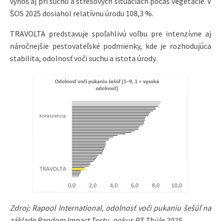
výnos aj pri suchu a stresových situáciách počas vegetácie. V
ŠOS 2025 dosiahol relatívnu úrodu 108,3 %.
TRAVOLTA predstavuje spoľahlivú voľbu pre intenzívne aj
náročnejšie pestovateľské podmienky, kde je rozhodujúca
stabilita, odolnosť voči suchu a istota úrody.
Zdroj: Rapool International, odolnosť voči pukaniu šešúľ na
základe Random Impact Testu, pokus PT Thüle 2025