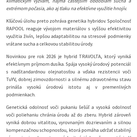
klimatickým výzvam, najmä častejším obdobiam sucha a
extrémom počasia, ako aj tlaku na efektívne využitie hnojív.
Kľúčovú úlohu preto zohráva genetika hybridov. Spoločnosť
RAPOOL reaguje vývojom materiálov s vyššou efektivitou
využitia živín, lepšou adaptabilitou na stresové podmienky
vrátane sucha a celkovou stabilitou úrody.
Novinkou pre rok 2026 je hybrid TRAVOLTA, ktorý vyniká
efektívnym príjmom dusíka. Spája vysoký úrodový potenciál
s nadštandardnou olejnatosťou a vďaka rezistencii voči
TuYV, dobrej zimovzdornosti a silnému zdravotnému stavu
prináša vysokú úrodovú istotu aj v premenlivých
podmienkach.
Genetická odolnosť voči pukaniu šešúľ a vysoká odolnosť
voči poliehaniu chránia úrodu až do zberu. Hybrid zároveň
vyniká dobrou vitalitou, vyrovnaným dozrievaním a silnou
kompenzačnou schopnosťou, ktorá pomáha udržať stabilný