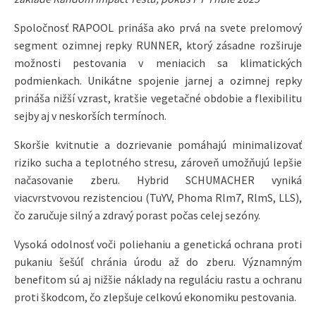
Spoločnosť RAPOOL prináša ako prvá na svete prelomový
segment ozimnej repky RUNNER, ktorý zásadne rozširuje
možnosti pestovania v meniacich sa klimatických
podmienkach. Unikátne spojenie jarnej a ozimnej repky
prináša nižší vzrast, kratšie vegetačné obdobie a flexibilitu
sejby aj v neskorších termínoch.
Skoršie kvitnutie a dozrievanie pomáhajú minimalizovať
riziko sucha a teplotného stresu, zároveň umožňujú lepšie
načasovanie zberu. Hybrid SCHUMACHER vyniká
viacvrstvovou rezistenciou (TuYV, Phoma Rlm7, RlmS, LLS),
čo zaručuje silný a zdravý porast počas celej sezóny.
Vysoká odolnosť voči poliehaniu a genetická ochrana proti
pukaniu šešúľ chránia úrodu až do zberu. Významným
benefitom sú aj nižšie náklady na reguláciu rastu a ochranu
proti škodcom, čo zlepšuje celkovú ekonomiku pestovania.