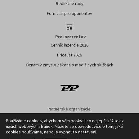
Redakčné rady
Formulár pre oponentov
Pre inzerentov
Cenník inzercie 2026
Pricelist 2026
Oznam v zmysle Zákona o mediálnych službách
Partnerské organizácie:
SPPK
SPU NITRA
NPPC
AGRION
ÚKSUP
ASYF
Používáme cookies, abychom vám poskytli co nejlepší zážitek z
našich webových stránek. Můžete se dozvědět více o tom, jaké
Nastavenie cookies
GDPR
Facebook
Kontakt
cookies používáme, nebo je vypnout v
nastavení
.