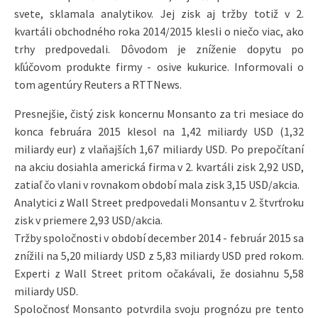
svete, sklamala analytikov. Jej zisk aj tržby totiž v 2.
kvartáli obchodného roka 2014/2015 klesli o niečo viac, ako
trhy predpovedali. Dôvodom je zníženie dopytu po
kľúčovom produkte firmy - osive kukurice. Informovali o
tom agentúry Reuters a RTTNews.
Presnejšie, čistý zisk koncernu Monsanto za tri mesiace do
konca februára 2015 klesol na 1,42 miliardy USD (1,32
miliardy eur) z vlaňajších 1,67 miliardy USD. Po prepočítaní
na akciu dosiahla americká firma v 2. kvartáli zisk 2,92 USD,
zatiaľ čo vlani v rovnakom období mala zisk 3,15 USD/akcia.
Analytici z Wall Street predpovedali Monsantu v 2. štvrťroku
zisk v priemere 2,93 USD/akcia.
Tržby spoločnosti v období december 2014 - február 2015 sa
znížili na 5,20 miliardy USD z 5,83 miliardy USD pred rokom.
Experti z Wall Street pritom očakávali, že dosiahnu 5,58
miliardy USD.
Spoločnosť Monsanto potvrdila svoju prognózu pre tento