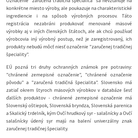
Označenie "zaručená tradičná špecialita" sa nevzťahuje na
konkrétne miesto výroby, ale poukazuje na charakteristické
ingrediencie i na spôsob výrobných procesov. Táto
registrácia nezabráni produkovať menované mäsové
výrobky aj v iných členských štátoch, ale ak chcú používať
výrobcovia iný výrobný postup, než je zaregistrovaný, ich
produkty nebudú môcť niesť označenie "zaručenej tradičnej
špeciality".
EÚ pozná tri druhy ochranných známok pre potraviny:
"chránené zemepisné označenie", "chránené označenie
pôvodu" a "zaručená tradičná špecialita". Slovensko má
zatiaľ okrem štyroch mäsových výrobkov v databáze šesť
ďalších produktov - chránené zemepisné označenie má
Slovenský oštiepok, Slovenská bryndza, Slovenská parenica
a Skalický trdelník, kým Ovčí hrudkový syr - salašnícky a Ovčí
salašnícky údený syr majú na balení univerzálny znak
zaručenej tradičnej špeciality.