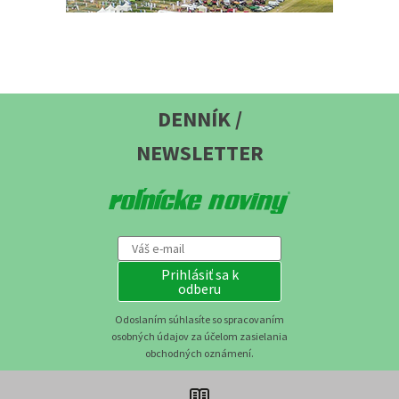
DENNÍK /
NEWSLETTER
Prihlásiť sa k
odberu
Odoslaním súhlasíte so spracovaním
osobných údajov za účelom zasielania
obchodných oznámení.