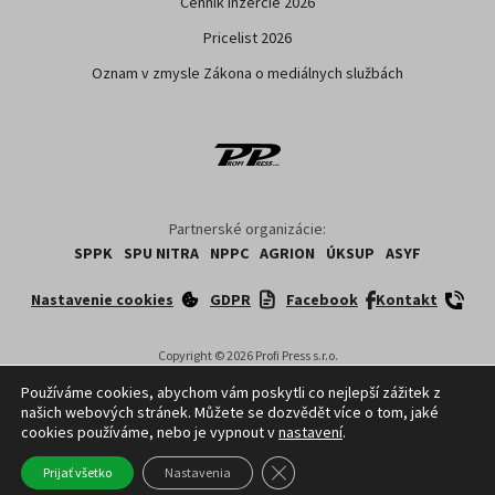
Cenník inzercie 2026
Pricelist 2026
Oznam v zmysle Zákona o mediálnych službách
Partnerské organizácie:
SPPK
SPU NITRA
NPPC
AGRION
ÚKSUP
ASYF
Nastavenie cookies
GDPR
Facebook
Kontakt
Copyright ©
2026
Profi Press s.r.o.
Používáme cookies, abychom vám poskytli co nejlepší zážitek z
našich webových stránek. Můžete se dozvědět více o tom, jaké
cookies používáme, nebo je vypnout v
nastavení
.
Close GDPR Cookie Banner
Prijať všetko
Nastavenia