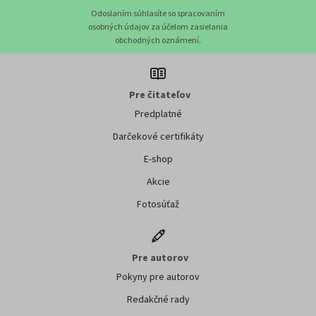
Odoslaním súhlasíte so spracovaním
osobných údajov za účelom zasielania
obchodných oznámení.
Pre čitateľov
Predplatné
Darčekové certifikáty
E-shop
Akcie
Fotosúťaž
Pre autorov
Pokyny pre autorov
Redakčné rady