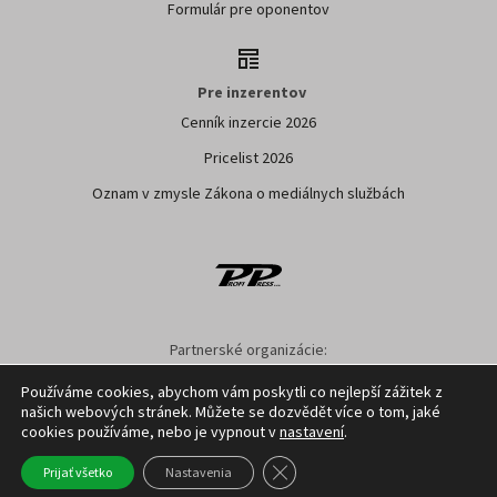
Formulár pre oponentov
Pre inzerentov
Cenník inzercie 2026
Pricelist 2026
Oznam v zmysle Zákona o mediálnych službách
Partnerské organizácie:
SPPK
SPU NITRA
NPPC
AGRION
ÚKSUP
ASYF
Používáme cookies, abychom vám poskytli co nejlepší zážitek z
našich webových stránek. Můžete se dozvědět více o tom, jaké
Nastavenie cookies
GDPR
Facebook
Kontakt
cookies používáme, nebo je vypnout v
nastavení
.
Close GDPR Cookie Banner
Prijať všetko
Nastavenia
Copyright ©
2026
Profi Press s.r.o.