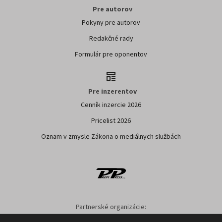
Pre autorov
Pokyny pre autorov
Redakčné rady
Formulár pre oponentov
Pre inzerentov
Cenník inzercie 2026
Pricelist 2026
Oznam v zmysle Zákona o mediálnych službách
Partnerské organizácie:
SPPK
SPU NITRA
NPPC
AGRION
ÚKSUP
ASYF