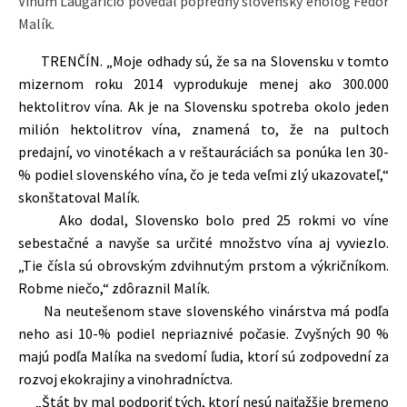
Vinum Laugaricio povedal popredný slovenský enológ Fedor
Malík.
TRENČÍN. „Moje odhady sú, že sa na Slovensku v tomto
mizernom roku 2014 vyprodukuje menej ako 300.000
hektolitrov vína. Ak je na Slovensku spotreba okolo jeden
milión hektolitrov vína, znamená to, že na pultoch
predajní, vo vinotékach a v reštauráciách sa ponúka len 30-
% podiel slovenského vína, čo je teda veľmi zlý ukazovateľ,“
skonštatoval Malík.
Ako dodal, Slovensko bolo pred 25 rokmi vo víne
sebestačné a navyše sa určité množstvo vína aj vyviezlo.
„Tie čísla sú obrovským zdvihnutým prstom a výkričníkom.
Robme niečo,“ zdôraznil Malík.
Na neutešenom stave slovenského vinárstva má podľa
neho asi 10-% podiel nepriaznivé počasie. Zvyšných 90 %
majú podľa Malíka na svedomí ľudia, ktorí sú zodpovední za
rozvoj ekokrajiny a vinohradníctva.
„Štát by mal podporiť tých, ktorí nesú najťažšie bremeno