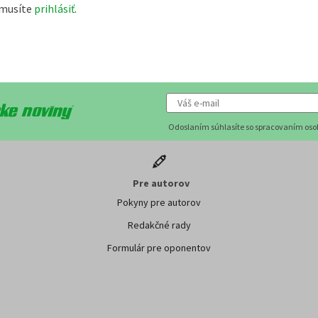
 musíte
prihlásiť
.
Odoslaním súhlasíte so spracovaním os
Pre autorov
Pokyny pre autorov
Redakčné rady
Formulár pre oponentov