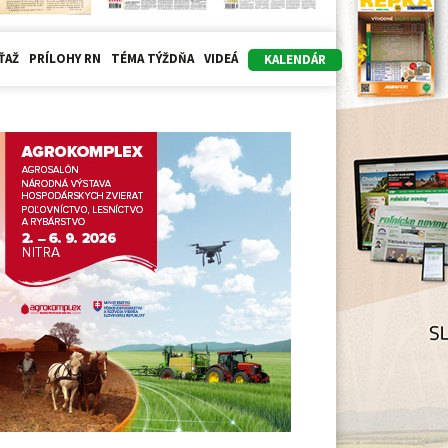
ŤAŽ
PRÍLOHY RN
TÉMA TÝŽDŇA
VIDEÁ
KALENDÁR