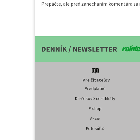
Prepáčte, ale pred zanechaním komentára sa
DENNÍK / NEWSLETTER
Pre čitateľov
Predplatné
Darčekové certifikáty
E-shop
Akcie
Fotosúťaž