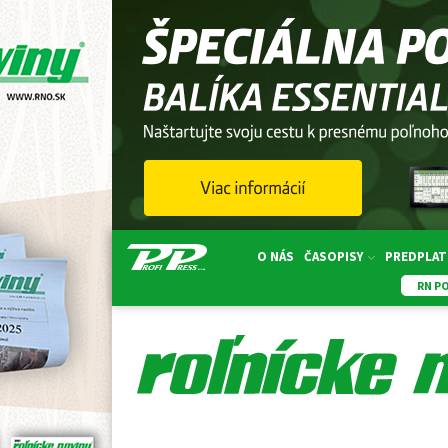
O NÁS
ČASOPISY
PREDPLAT
RN P