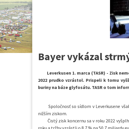
Bayer vykázal strmý
Leverkusen 1. marca (TASR) - Zisk nemec
2022 prudko vzrástol. Prispeli k tomu vyš
buriny na báze glyfosátu. TASR o tom infor
Spoločnosť so sídlom v Leverkusene však oč
nižším ziskom.
Čistý zisk koncernu sa v roku 2022 vyšplhal
roku a tržby vzrástli o 8,7 % na 50,7 miliardy e