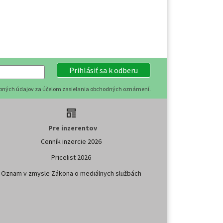
Prihlásiť sa k odberu
obných údajov za účelom zasielania obchodných oznámení.
Pre inzerentov
Cenník inzercie 2026
Pricelist 2026
Oznam v zmysle Zákona o mediálnych službách