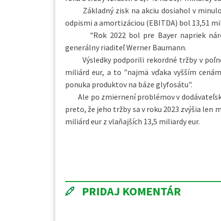
Základný zisk na akciu dosiahol v minulom 
odpismi a amortizáciou (EBITDA) bol 13,51 mil
"Rok 2022 bol pre Bayer napriek náročné
generálny riaditeľ Werner Baumann.
Výsledky podporili rekordné tržby v poľnoho
miliárd eur, a to "najmä vďaka vyšším cenám
ponuka produktov na báze glyfosátu".
Ale po zmiernení problémov v dodávateľskom
preto, že jeho tržby sa v roku 2023 zvýšia len 
miliárd eur z vlaňajších 13,5 miliardy eur.
PRIDAJ KOMENTÁR