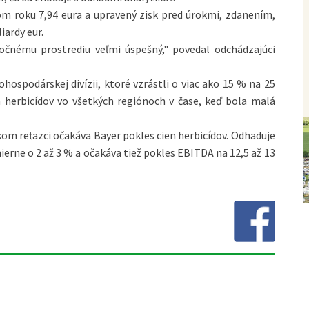
roku 7,94 eura a upravený zisk pred úrokmi, zdanením,
iardy eur.
mu prostrediu veľmi úspešný," povedal odchádzajúci
spodárskej divízii, ktoré vzrástli o viac ako 15 % na 25
 herbicídov vo všetkých regiónoch v čase, keď bola malá
 reťazci očakáva Bayer pokles cien herbicídov. Odhaduje
mierne o 2 až 3 % a očakáva tiež pokles EBITDA na 12,5 až 13