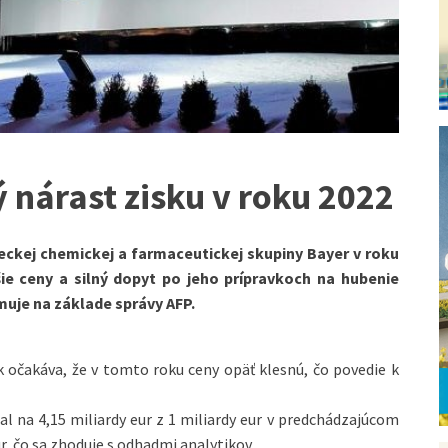
 nárast zisku v roku 2022
kej chemickej a farmaceutickej skupiny Bayer v roku
šie ceny a silný dopyt po jeho prípravkoch na hubenie
muje na základe správy AFP.
akáva, že v tomto roku ceny opäť klesnú, čo povedie k
 na 4,15 miliardy eur z 1 miliardy eur v predchádzajúcom
ur, čo sa zhoduje s odhadmi analytikov.