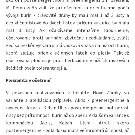
skorom postemergentnom a preemergentnom ošetrení.
M. Demo zdôraznil, že pri ošetrení sa orientujeme podľa
vývoja burín - trávovité druhy by mali mať 1 až 3 listy a
dvojklíčnolistové do dvoch listov, pričom kukurica by mala
mať 3 listy. Ak očakávame intenzívne zaburinenie,
ošetrovanie proti burinám zbytočne neodkladáme, zvlášť
keď sa neskôr vytvára silná vosková vrstva na listoch burín,
ktorá sťažuje prienik účinných látok do pletív. Taktiež
ošetrovaná plodina je proti herbicídom v nižších rastových
štádiách oveľa tolerantnejšia.
Flexibilita v ošetrení
V pokusoch realizovaných v lokalite Nové Zámky vo
variante s aplikáciou prípravku Akris - preemergentne a
následne Arrat a Kelvin Ultra postemergetne, bol porast
čistý bez prítomnosti burín až do zberu. V ďalšom variante s
kombináciou Akris, Kelvin Ultra, Arrat skoro
postemergentne - bola dosiahnutá veľmi dobrá účinnosť, až