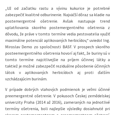
„Už od začiatku rastu a vývinu kukurice je potrebné
zabezpečiť kvalitné odburinenie. Najväčší dôraz sa kladie na
postemergentné ošetrenie. Avšak nastupuje trend
uplatňovania skorého postemergentného ošetrenia z
dôvodu, že práve v tomto termíne vedia pestovatelia využiť
maximálne potenciál aplikovaných herbicídov,“ uviedol Ing.
Miroslav Demo zo spoločnosti BASF. V prospech skorého
posteemergentného ošetrenia hovorí aj fakt, že buriny sú v
tomto termíne najcitlivejšie na príjem účinnej látky a
taktiež je možné zabezpečiť reziduálne pôsobenie účinných
látok v aplikovaných herbicídoch aj proti ďalším
vzchádzajúcim burinám.
V prípade dobrých vlahových podmienok je veľmi účinné
preemergentné ošetrenie. V pokusoch Českej zemědelskej
univerzity Praha (2014 až 2016), zameraných na jednotlivé
termíny ošetrenia, boli najlepšie výsledky dosiahnuté pri