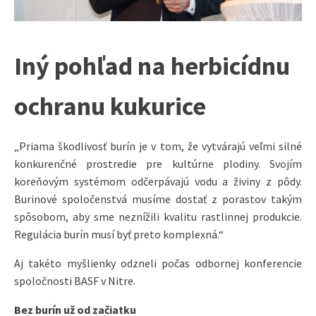
Iný pohľad na herbicídnu
ochranu kukurice
„Priama škodlivosť burín je v tom, že vytvárajú veľmi silné
konkurenčné prostredie pre kultúrne plodiny. Svojím
koreňovým systémom odčerpávajú vodu a živiny z pôdy.
Burinové spoločenstvá musíme dostať z porastov takým
spôsobom, aby sme neznížili kvalitu rastlinnej produkcie.
Regulácia burín musí byť preto komplexná.“
Aj takéto myšlienky odzneli počas odbornej konferencie
spoločnosti BASF v Nitre.
Bez burín už od začiatku