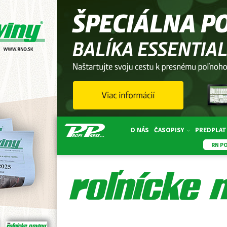
O NÁS
ČASOPISY
PREDPLAT
RN P