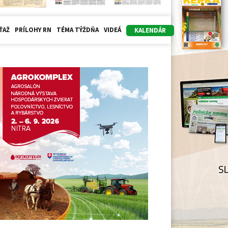
ŤAŽ
PRÍLOHY RN
TÉMA TÝŽDŇA
VIDEÁ
KALENDÁR