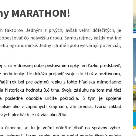
, my MARATHON!
 faktorov. Jedným z prvých, avšak veľmi dôležitých, je
 dopestovať čo najvyššiu úrodu. Samozrejme, každý má iné
ebo agronomické. Jedny i druhé spolu vytvárajú potenciál,
ej si už v dnešnej dobe pestovanie repky len ťažko predstaviť,
podmienky. Tie dokážu prejaviť svoju silu či už v pozitívnom,
aňajší rok bol pre ozimnú repku z tohto hľadiska mimoriadne
la historickú hodnotu 3,6 t/ha. Svoju zásluhu na tom má tiež
 za posledné obdobie určite pokročila. S tým je spojené
malšie ako v západných krajinách, ale predsa, tvoria základ
ských plochách je už viac ako 70%.
a úspechu, aj tu je veľmi dôležité dbať na správny výber.