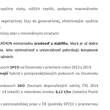
e
využitie vlahy, nižších teplôt, podpora maximálneho
vegetatívnej fázy do generatívnej, efektívnejšie využitie
u
ektívny zber s minimálnymi stratami
MARATHON mimoriadnu
úrodnosť a stabilitu
, ktorá je už dobre
a. Jeho výnimočnosť a univerzálnosť potvrdzujú komplexné
rajinách:
kusoch
SPZO
na Slovensku v priemere rokov 2013 a 2014.
nejší
hybrid v poloprevádzkových pokusoch na Slovensku
 pokusoch
SDO
(Seznam doporučených odrůd, ČR) 2014
 14 lokalít) a rekordnou úrodou
8,12 t/ha
(lokalita Pusté
v pestovateľskej praxi v ČR (podniky SPZO) s priemernou