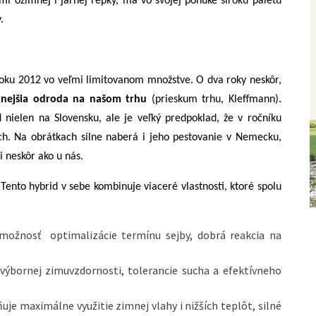
i ozimnej i jarnej repky, má vo svojej ponuke širokú paletu
.
 roku 2012 vo veľmi limitovanom množstve. O dva roky neskôr,
anejšia odroda na našom trhu
(prieskum trhu, Kleffmann).
ielen na Slovensku, ale je veľký predpoklad, že v ročníku
ch. Na obrátkach silne naberá i jeho pestovanie v Nemecku,
 neskôr ako u nás.
nto hybrid v sebe kombinuje viaceré vlastnosti, ktoré spolu
ožnosť optimalizácie termínu sejby, dobrá reakcia na
výbornej zimuvzdornosti, tolerancie sucha a efektívneho
je maximálne využitie zimnej vlahy i nižších teplôt, silné