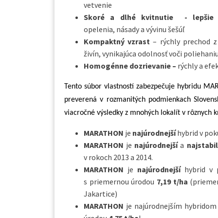
vetvenie
Skoré a dlhé kvitnutie - lepši
opelenia, násady a vývinu šešúľ
Kompaktný vzrast
– rýchly prechod z 
živín, vynikajúca odolnosť voči poliehani
Homogénne dozrievanie –
rýchly a ef
Tento súbor vlastností zabezpečuje hybridu 
preverená v rozmanitých podmienkach Slovensk
viacročné výsledky z mnohých lokalít v rôznych k
MARATHON
je
najúrodnejší
hybrid v po
MARATHON
je
najúrodnejší
a
najstabil
v rokoch 2013 a 2014.
MARATHON
je
najúrodnejší
hybrid v
s priemernou úrodou
7,19 t/ha
(priemer
Jakartice)
MARATHON
je najúrodnejším hybridom 
úrodou
4,75 t/ha
!