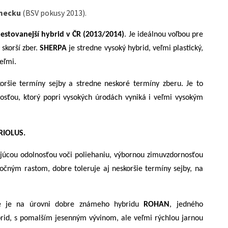
mecku
(BSV pokusy 2013).
estovanejší hybrid v ČR (2013/2014)
. Je ideálnou voľbou pre
 skorší zber.
SHERPA
je stredne vysoký hybrid, veľmi plastický,
eľmi.
šie termíny sejby a stredne neskoré termíny zberu. Je to
nosťou, ktorý popri vysokých úrodách vyniká i veľmi vysokým
RIOLUS.
ajúcou odolnosťou voči poliehaniu, výbornou zimuvzdornosťou
očným rastom, dobre toleruje aj neskoršie termíny sejby, na
de je na úrovni dobre známeho hybridu
ROHAN
, jedného
ybrid, s pomalším jesenným vývinom, ale veľmi rýchlou jarnou