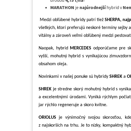
MARATHON
je
najúrodnejší
hybrid v
Ne
Medzi obľúbené hybridy patrí tiež
SHERPA, najp
všetkých, ktorí preferujú neskoré termíny sejby a
vitálny a zároveň veľmi obľúbený medzi pestovat
Naopak, hybrid
MERCEDES
odporúčame pre skor
vyšší, mohutný hybrid s vynikajúcou zimuvzdor
obsahom oleja.
Novinkami v našej ponuke sú hybridy
SHREK
a
O
SHREK
je stredne skorý mohutný hybrid s vynik
a excelentnými úrodami. Vyniká rýchlym počiat
jar rýchlo regeneruje a skoro kvitne.
ORIOLUS
je výnimočný svojou skorosťou, k
z najskorších na trhu. Je to nízky, kompaktný h