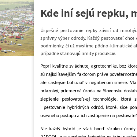
Kde iní sejú repku
Úspešné pestovanie repky závisí od mnohých
správny výber odrody. Každý pestovateľ chce
podmienky, či už myslíme pôdno-klimatické al
prípadne stanovujú limity produkcie.
Popri kvalitne zvládnutej agrotechnike, bez ktor
sú najkolísavejším faktorom práve poveternostné 
ale častejšie bohužiaľ v negatívnom smere. Vl
priaznivý, priemerná úroda na Slovensku dosiah
zlepšenie pestovateľskej technológie, ktorá
i pestovanie hybridných odrôd, ktoré, síce po
osevného postupu a ich zastúpenie na pestovateľ
Nie každý hybrid je však hneď zárukou úrody 