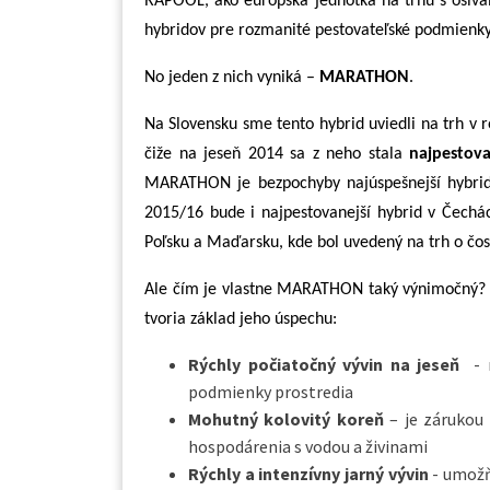
RAPOOL, ako európska jednotka na trhu s osivam
hybridov pre rozmanité pestovateľské podmienky
No jeden z nich vyniká –
MARATHON
.
Na Slovensku sme tento hybrid uviedli na trh v
čiže na jeseň 2014 sa z neho stala
najpestov
MARATHON je bezpochyby najúspešnejší hybrid n
2015/16 bude i najpestovanejší hybrid v Čechá
Poľsku a Maďarsku, kde bol uvedený na trh o čosi
Ale čím je vlastne MARATHON taký výnimočný? Te
tvoria základ jeho úspechu:
Rýchly počiatočný vývin na jeseň
- m
podmienky prostredia
Mohutný kolovitý koreň
– je zárukou 
hospodárenia s vodou a živinami
Rýchly a intenzívny jarný vývin
- umožňu