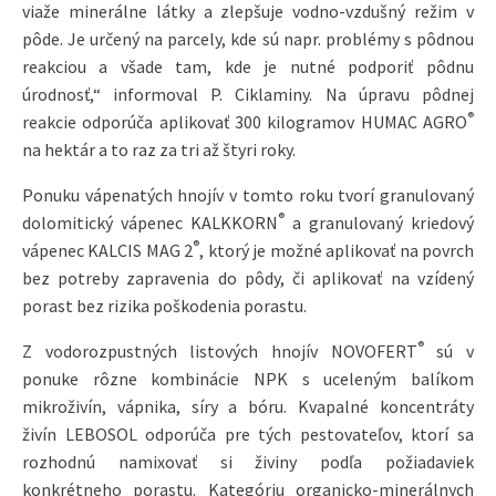
viaže minerálne látky a zlepšuje vodno-vzdušný režim v
pôde. Je určený na parcely, kde sú napr. problémy s pôdnou
reakciou a všade tam, kde je nutné podporiť pôdnu
úrodnosť,“ informoval P. Ciklaminy. Na úpravu pôdnej
®
reakcie odporúča aplikovať 300 kilogramov HUMAC AGRO
na hektár a to raz za tri až štyri roky.
Ponuku vápenatých hnojív v tomto roku tvorí granulovaný
®
dolomitický vápenec KALKKORN
a granulovaný kriedový
®
vápenec KALCIS MAG 2
, ktorý je možné aplikovať na povrch
bez potreby zapravenia do pôdy, či aplikovať na vzídený
porast bez rizika poškodenia porastu.
®
Z vodorozpustných listových hnojív NOVOFERT
sú v
ponuke rôzne kombinácie NPK s uceleným balíkom
mikroživín, vápnika, síry a bóru. Kvapalné koncentráty
živín LEBOSOL odporúča pre tých pestovateľov, ktorí sa
rozhodnú namixovať si živiny podľa požiadaviek
konkrétneho porastu. Kategóriu organicko-minerálnych