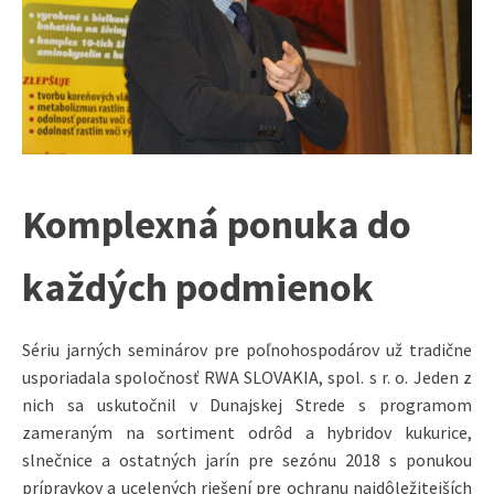
Komplexná ponuka do
každých podmienok
Sériu jarných seminárov pre poľnohospodárov už tradične
usporiadala spoločnosť RWA SLOVAKIA, spol. s r. o. Jeden z
nich sa uskutočnil v Dunajskej Strede s programom
zameraným na sortiment odrôd a hybridov kukurice,
slnečnice a ostatných jarín pre sezónu 2018 s ponukou
prípravkov a ucelených riešení pre ochranu najdôležitejších