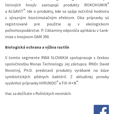
®
listových hnojív zastupujú produkty ROKOHUMIN
®
a ALGAVIT
. Ide o produkty, kde sa spája nutričná hodnota
s výrazným biostimulačným efektom. Oba prípravky sú
registrované pre použitie aj v ekologickom
poľnohospodárstve. P. Ciklaminy odporúča aplikáciu v tank-
mixe s hnojivom DAM 390.
Biologická ochrana a výživa rastlín
V tomto segmente RWA SLOVAKIA spolupracuje s českou
spoločnosťou Monas Technology. Jej zástupca RNDr. David
Novotný, Ph.D. predstavil produkty vyrábané na báze
symbiotických pôdnych baktérií. Z aktuálnej ponuky
®
®
vyzdvihol prípravky HIRUNDO
a FIX-H+N
.
Viac sa dočítate v Roľníckych novinách.