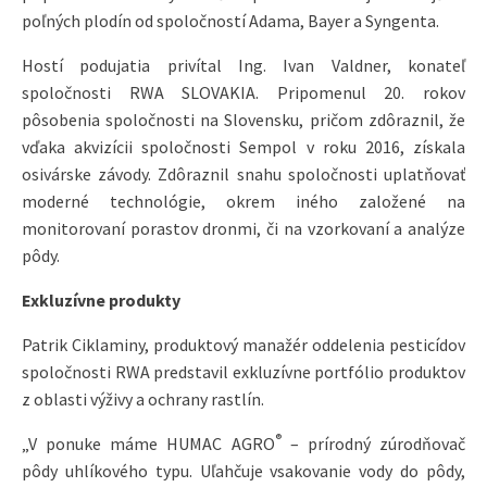
poľných plodín od spoločností Adama, Bayer a Syngenta.
Hostí podujatia privítal Ing. Ivan Valdner, konateľ
spoločnosti RWA SLOVAKIA. Pripomenul 20. rokov
pôsobenia spoločnosti na Slovensku, pričom zdôraznil, že
vďaka akvizícii spoločnosti Sempol v roku 2016, získala
osivárske závody. Zdôraznil snahu spoločnosti uplatňovať
moderné technológie, okrem iného založené na
monitorovaní porastov dronmi, či na vzorkovaní a analýze
pôdy.
Exkluzívne produkty
Patrik Ciklaminy, produktový manažér oddelenia pesticídov
spoločnosti RWA predstavil exkluzívne portfólio produktov
z oblasti výživy a ochrany rastlín.
®
„V ponuke máme HUMAC AGRO
– prírodný zúrodňovač
pôdy uhlíkového typu. Uľahčuje vsakovanie vody do pôdy,