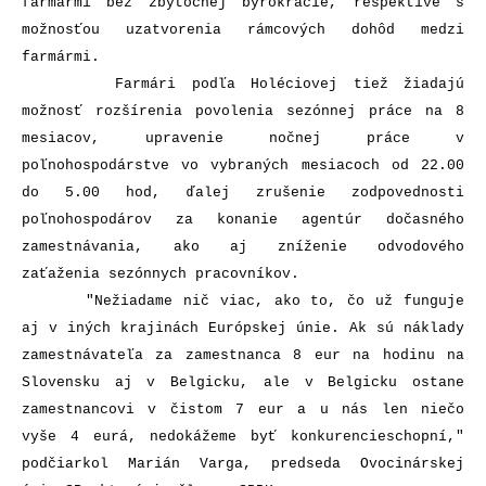
farmármi bez zbytočnej byrokracie, respektíve s
možnosťou uzatvorenia rámcových dohôd medzi
farmármi.
Farmári podľa Holéciovej tiež žiadajú
možnosť rozšírenia povolenia sezónnej práce na 8
mesiacov, upravenie nočnej práce v
poľnohospodárstve vo vybraných mesiacoch od 22.00
do 5.00 hod, ďalej zrušenie zodpovednosti
poľnohospodárov za konanie agentúr dočasného
zamestnávania, ako aj zníženie odvodového
zaťaženia sezónnych pracovníkov.
"Nežiadame nič viac, ako to, čo už funguje
aj v iných krajinách Európskej únie. Ak sú náklady
zamestnávateľa za zamestnanca 8 eur na hodinu na
Slovensku aj v Belgicku, ale v Belgicku ostane
zamestnancovi v čistom 7 eur a u nás len niečo
vyše 4 eurá, nedokážeme byť konkurencieschopní,"
podčiarkol Marián Varga, predseda Ovocinárskej