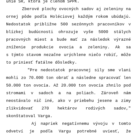
únie SR, ktorá je členom SPPK.
Zberové plochy ovocných sadov aj zeleniny na
ornej pôde podľa Holéciovej každým rokom ubúdajú.
Nedostatok približne 500 sezónnych pracovníkov v
blízkej budúcnosti ohrozuje vyše 5000 stálych
pracovných miest a bude mať za následok výrazné
zníženie produkcie ovocia a zeleniny. Ak sa
s týmto stavom nezačne urýchlene niečo robiť, môže
to priniesť fatálne dôsledky.
"Pre nedostatok pracovnej sily sme vlani
mohli zo 70.000 ton obrať a následne spracovať len
50.000 ton ovocia. Až 20.000 ton ovocia zhnilo pod
stromami v sadoch a na poliach. Zároveň nám
neostávalo nič iné, ako v priebehu jesene a zimy
zlikvidovať 270 hektárov rodivých sadov,"
skonštatoval Varga.
Aj napriek negatívnemu vývoju v tomto
odvetví je podľa Vargu potrebné uviesť, že