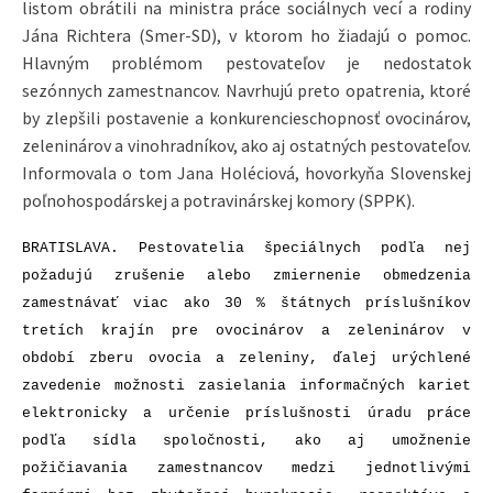
listom obrátili na ministra práce sociálnych vecí a rodiny
Jána Richtera (Smer-SD), v ktorom ho žiadajú o pomoc.
Hlavným problémom pestovateľov je nedostatok
sezónnych zamestnancov. Navrhujú preto opatrenia, ktoré
by zlepšili postavenie a konkurencieschopnosť ovocinárov,
zeleninárov a vinohradníkov, ako aj ostatných pestovateľov.
Informovala o tom Jana Holéciová, hovorkyňa Slovenskej
poľnohospodárskej a potravinárskej komory (SPPK).
BRATISLAVA. Pestovatelia špeciálnych podľa nej
požadujú zrušenie alebo zmiernenie obmedzenia
zamestnávať viac ako 30 % štátnych príslušníkov
tretích krajín pre ovocinárov a zeleninárov v
období zberu ovocia a zeleniny, ďalej urýchlené
zavedenie možnosti zasielania informačných kariet
elektronicky a určenie príslušnosti úradu práce
podľa sídla spoločnosti, ako aj umožnenie
požičiavania zamestnancov medzi jednotlivými