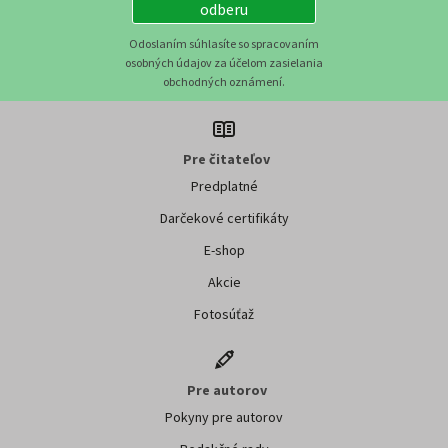
odberu
Odoslaním súhlasíte so spracovaním
osobných údajov za účelom zasielania
obchodných oznámení.
Pre čitateľov
Predplatné
Darčekové certifikáty
E-shop
Akcie
Fotosúťaž
Pre autorov
Pokyny pre autorov