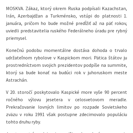
MOSKVA. Zákaz, ktorý okrem Ruska podpísali Kazachstan,
Irán, Azerbajdžan a Turkménsko, vstúpi do platnosti 1.
januára, pričom ho bude možné predĺžiť až na päť rokov,
uviedli predstavitelia ruského Federálneho úradu pre rybný
priemysel.
Konečnú podobu momentálne dostáva dohoda o trvalo
udržateľnom rybolove v Kaspickom mori. Pätica štátov ju
prostredníctvom svojich prezidentov podpíše na summite,
ktorý sa bude konať na budúci rok v juhoruskom meste
Astrachán.
V 20. storočí poskytovalo Kaspické more vyše 90 percent
ročného výlovu jesetera v celosvetovom meradle.
Prekračovanie lovných limitov po rozpade Sovietskeho
zväzu v roku 1991 však postupne zdecimovalo populáciu
tohto druhu ryby.