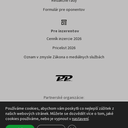
Redakčné rady
Formulár pre oponentov
Pre inzerentov
Cenník inzercie 2026
Pricelist 2026
Oznam v zmysle Zákona o mediálnych službách
Partnerské organizácie:
SPPK
SPU NITRA
NPPC
AGRION
ÚKSUP
ASYF
Používáme cookies, abychom vám poskytli co nejlepší zážitek z
našich webových stránek. Můžete se dozvědět více o tom, jaké
Nastavenie cookies
GDPR
Facebook
Kontakt
cookies používáme, nebo je vypnout v
nastavení
.