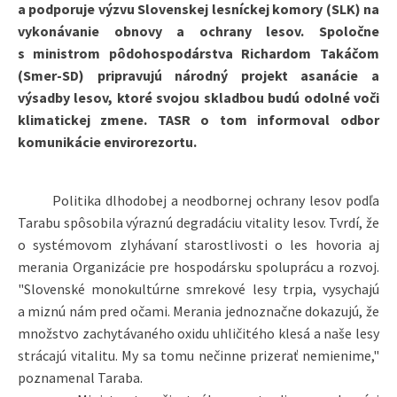
a podporuje výzvu Slovenskej lesníckej komory (SLK) na
vykonávanie obnovy a ochrany lesov. Spoločne
s ministrom pôdohospodárstva Richardom Takáčom
(Smer-SD) pripravujú národný projekt asanácie a
výsadby lesov, ktoré svojou skladbou budú odolné voči
klimatickej zmene. TASR o tom informoval odbor
komunikácie envirorezortu.
Politika dlhodobej a neodbornej ochrany lesov podľa
Tarabu spôsobila výraznú degradáciu vitality lesov. Tvrdí, že
o systémovom zlyhávaní starostlivosti o les hovoria aj
merania Organizácie pre hospodársku spoluprácu a rozvoj.
"Slovenské monokultúrne smrekové lesy trpia, vysychajú
a miznú nám pred očami. Merania jednoznačne dokazujú, že
množstvo zachytávaného oxidu uhličitého klesá a naše lesy
strácajú vitalitu. My sa tomu nečinne prizerať nemienime,"
poznamenal Taraba.