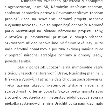
Ministerstvo životného prostredia v spolupráci
s agrorezorom, Lesmi SR, Národným lesníckym centrom,
správami národných parkov a Environmentálnym fondom
predloží vláde na schválenie národný projekt asanácie
a výsadby lesov tak, ako to odporúčajú odborníci. Národné
parky identifikujú na základe národného projektu zóny,
v ktorých je nevyhnutné pristúpiť k takejto výsadbe.
"Aktivistom už viac nedovolíme ničiť slovenské lesy. Je to
naše národné bohatstvo a politika aktívnej sanácie bude
v popredí národnej stratégie ochrany a obnovy lesov,"
povedal Taraba.
SLK v pondelok upozornila na mimoriadne vážnu
situáciu v lesoch na Horehroní, Orave, Muránskej planine, v
Nízkych a Vysokých Tatrách a ďalších oblastiach Slovenska.
Tieto územia ukazujú systémové zlyhanie riadenia a
starostlivosti o lesné porasty. Vyzýva preto ministerstvo
životného prostredia a ministerstvo pôdohospodárstva na
niekoľko systémových zmien. Urýchliť by sa napríklad malo