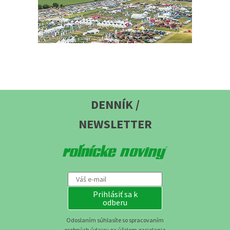
DENNÍK /
NEWSLETTER
Prihlásiť sa k
odberu
Odoslaním súhlasíte so spracovaním
osobných údajov za účelom zasielania