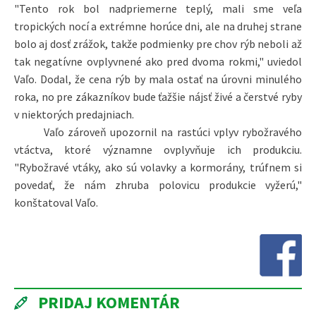
"Tento rok bol nadpriemerne teplý, mali sme veľa
tropických nocí a extrémne horúce dni, ale na druhej strane
bolo aj dosť zrážok, takže podmienky pre chov rýb neboli až
tak negatívne ovplyvnené ako pred dvoma rokmi," uviedol
Vaľo. Dodal, že cena rýb by mala ostať na úrovni minulého
roka, no pre zákazníkov bude ťažšie nájsť živé a čerstvé ryby
v niektorých predajniach.
Vaľo zároveň upozornil na rastúci vplyv rybožravého
vtáctva, ktoré významne ovplyvňuje ich produkciu.
"Rybožravé vtáky, ako sú volavky a kormorány, trúfnem si
povedať, že nám zhruba polovicu produkcie vyžerú,"
konštatoval Vaľo.
PRIDAJ KOMENTÁR