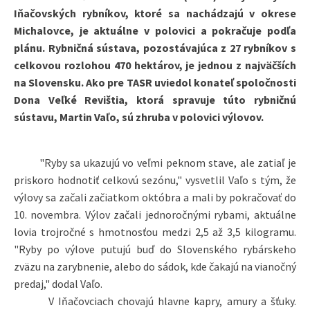
Iňačovských rybníkov, ktoré sa nachádzajú v okrese
Michalovce, je aktuálne v polovici a pokračuje podľa
plánu. Rybničná sústava, pozostávajúca z 27 rybníkov s
celkovou rozlohou 470 hektárov, je jednou z najväčších
na Slovensku. Ako pre TASR uviedol konateľ spoločnosti
Dona Veľké Revištia, ktorá spravuje túto rybničnú
sústavu, Martin Vaľo, sú zhruba v polovici výlovov.
"Ryby sa ukazujú vo veľmi peknom stave, ale zatiaľ je
priskoro hodnotiť celkovú sezónu," vysvetlil Vaľo s tým, že
výlovy sa začali začiatkom októbra a mali by pokračovať do
10. novembra. Výlov začali jednoročnými rybami, aktuálne
lovia trojročné s hmotnosťou medzi 2,5 až 3,5 kilogramu.
"Ryby po výlove putujú buď do Slovenského rybárskeho
zväzu na zarybnenie, alebo do sádok, kde čakajú na vianočný
predaj," dodal Vaľo.
V Iňačovciach chovajú hlavne kapry, amury a šťuky.