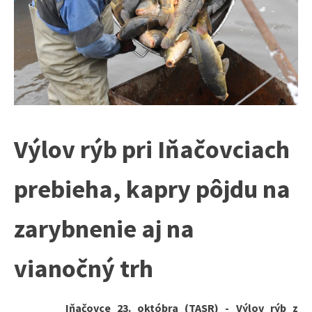
Výlov rýb pri Iňačovciach
prebieha, kapry pôjdu na
zarybnenie aj na
vianočný trh
Iňačovce 23. októbra (TASR) - Výlov rýb z